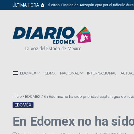
Saltar al contenido
ÚLTIMA HORA
Del cabildo al circo: Síndica de Atizapán opta por el ridículo durante 
La Voz del Estado de México
EDOMÉX
CDMX
NACIONAL
INTERNACIONAL
ACTUA
Inicio
/
EDOMÉX
/
En Edomex no ha sido prioridad captar agua de lluvi
EDOMÉX
En Edomex no ha sido 