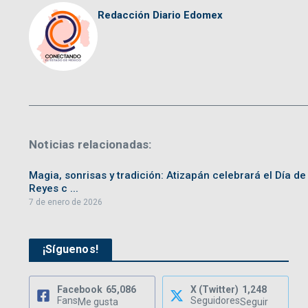
Redacción Diario Edomex
Noticias relacionadas:
Magia, sonrisas y tradición: Atizapán celebrará el Día de
Reyes c ...
7 de enero de 2026
¡Síguenos!
Facebook
65,086
X (Twitter)
1,248
Fans
Seguidores
Me gusta
Seguir