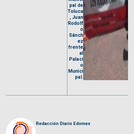
pal de
Toluca
, Juan
Rodolf
o
Sánch
ez
frente
al
Palaci
o
Munici
pal.
Redacción Diario Edomex