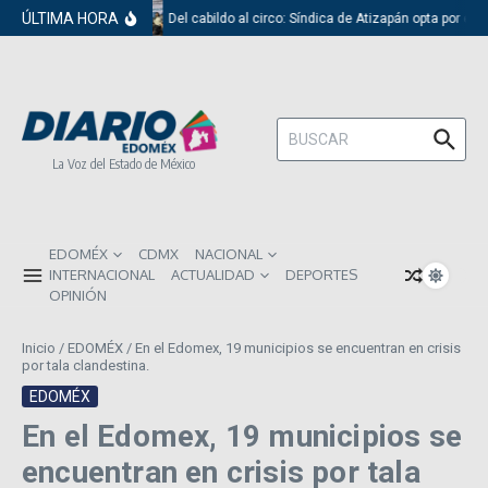
Saltar al contenido
ÚLTIMA HORA
Del cabildo al circo: Síndica de Atizapán opta por el 
Buscar:
La Voz del Estado de México
EDOMÉX
CDMX
NACIONAL
INTERNACIONAL
ACTUALIDAD
DEPORTES
OPINIÓN
Inicio
/
EDOMÉX
/
En el Edomex, 19 municipios se encuentran en crisis
por tala clandestina.
EDOMÉX
En el Edomex, 19 municipios se
encuentran en crisis por tala