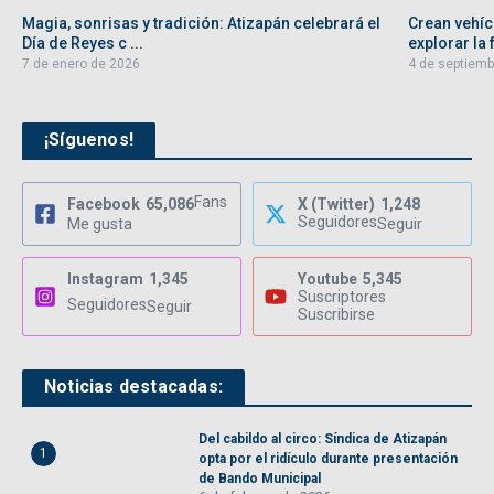
Magia, sonrisas y tradición: Atizapán celebrará el
Crean vehíc
Día de Reyes c ...
explorar la f
7 de enero de 2026
4 de septiemb
¡Síguenos!
Fans
Facebook
65,086
X (Twitter)
1,248
Seguidores
Me gusta
Seguir
Instagram
1,345
Youtube
5,345
Suscriptores
Seguidores
Seguir
Suscribirse
Noticias destacadas:
Del cabildo al circo: Síndica de Atizapán
1
opta por el ridículo durante presentación
de Bando Municipal