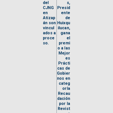
del
s,
CJNG
Presid
en
ente
Atizap
de
án son
Huixqu
vincul
ilucan,
ados a
gana
proce
el
so.
premi
o a las
Mejor
es
Prácti
cas de
Gobier
nos en
categ
oría
Recau
dación
por la
Revist