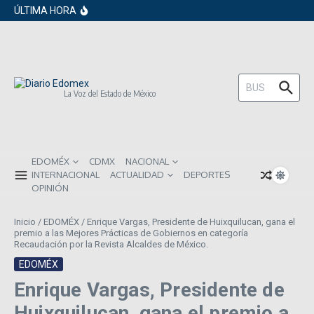
en los próximos 30 días
Saltar al contenido
ÚLTIMA HORA
Gobierno de Sheinbaum pide prestado a
inversionistas extranjeros; emite nueva
deuda externa
ISR subirá en México para 2026: Así será
el impacto directo en salarios y precios
Año Nuevo 2026: Los propósitos más
comunes entre los mexicanos
Buscar:
La Voz del Estado de México
EDOMÉX
CDMX
NACIONAL
INTERNACIONAL
ACTUALIDAD
DEPORTES
OPINIÓN
Inicio
/
EDOMÉX
/
Enrique Vargas, Presidente de Huixquilucan, gana el
premio a las Mejores Prácticas de Gobiernos en categoría
Recaudación por la Revista Alcaldes de México.
EDOMÉX
Enrique Vargas, Presidente de
Huixquilucan, gana el premio a