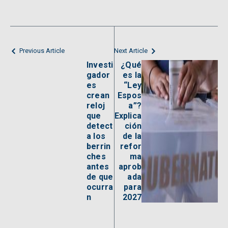
Previous Article
Next Article
Investi
¿Qué
gador
es la
es
“Ley
crean
Espos
reloj
a”?
que
Explica
detect
ción
a los
de la
berrin
refor
ches
ma
antes
aprob
de que
ada
ocurra
para
n
2027