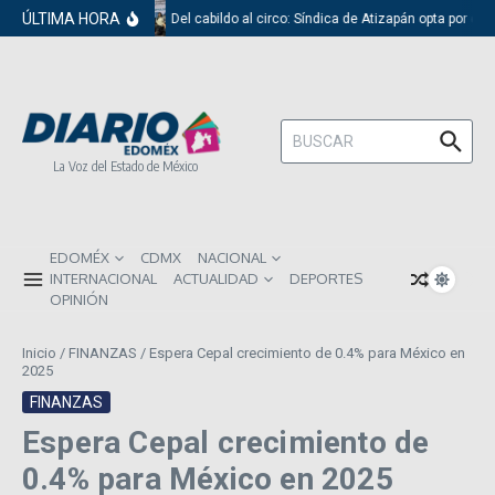
Saltar al contenido
ÚLTIMA HORA
Del cabildo al circo: Síndica de Atizapán opta por el 
Buscar:
La Voz del Estado de México
EDOMÉX
CDMX
NACIONAL
INTERNACIONAL
ACTUALIDAD
DEPORTES
OPINIÓN
Inicio
/
FINANZAS
/
Espera Cepal crecimiento de 0.4% para México en
2025
FINANZAS
Espera Cepal crecimiento de
0.4% para México en 2025