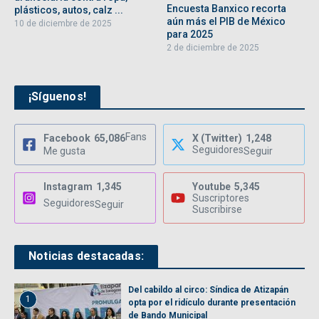
Encuesta Banxico recorta
plásticos, autos, calz ...
aún más el PIB de México
10 de diciembre de 2025
para 2025
2 de diciembre de 2025
¡Síguenos!
Fans
Facebook
65,086
X (Twitter)
1,248
Seguidores
Me gusta
Seguir
Instagram
1,345
Youtube
5,345
Suscriptores
Seguidores
Seguir
Suscribirse
Noticias destacadas:
Del cabildo al circo: Síndica de Atizapán
1
opta por el ridículo durante presentación
de Bando Municipal