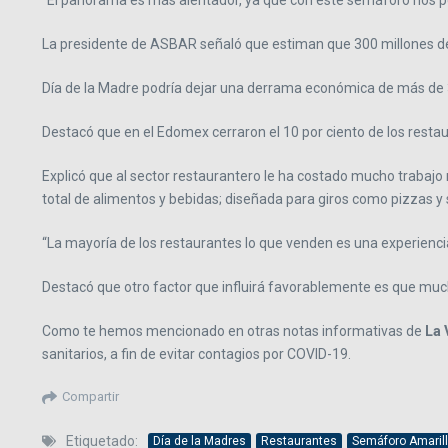
“El panorama es más alentador, ya que con este semáforo nos perm
La presidente de ASBAR señaló que estiman que 300 millones de p
Día de la Madre podría dejar una derrama económica de más de 3
Destacó que en el Edomex cerraron el 10 por ciento de los resta
Explicó que al sector restaurantero le ha costado mucho trabajo m
total de alimentos y bebidas; diseñada para giros como pizzas y s
“La mayoría de los restaurantes lo que venden es una experiencia 
Destacó que otro factor que influirá favorablemente es que much
Como te hemos mencionado en otras notas informativas de
La 
sanitarios, a fin de evitar contagios por COVID-19.
Compartir
Etiquetado:
Día de la Madres
Restaurantes
Semáforo Amaril