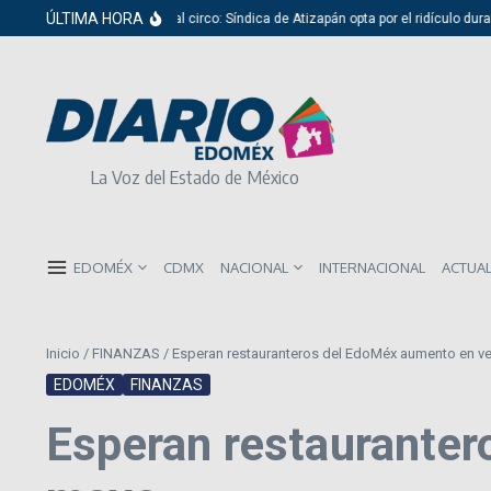
Saltar al contenido
ÚLTIMA HORA
Del cabildo al circo: Síndica de Atizapán opta por el ridículo durante 
La Voz del Estado de México
EDOMÉX
CDMX
NACIONAL
INTERNACIONAL
ACTUA
Inicio
/
FINANZAS
/
Esperan restauranteros del EdoMéx aumento en v
EDOMÉX
FINANZAS
Esperan restauranter