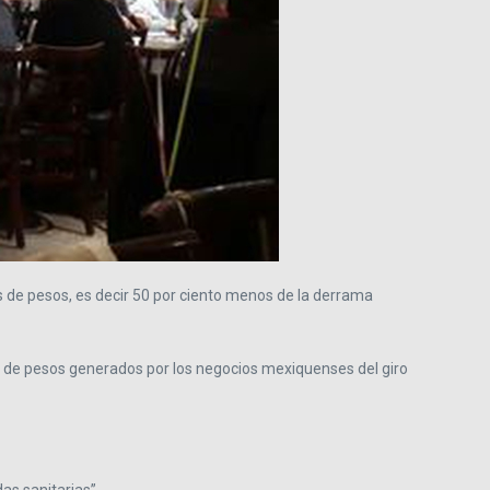
 de pesos, es decir 50 por ciento menos de la derrama
n de pesos generados por los negocios mexiquenses del giro