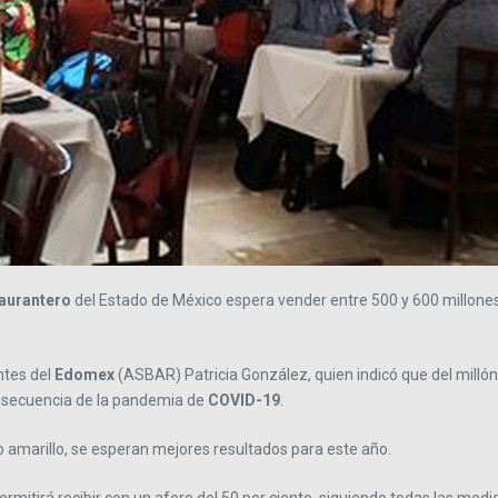
taurantero
del Estado de México espera vender entre 500 y 600 millones
ntes del
Edomex
(ASBAR) Patricia González, quien indicó que del milló
consecuencia de la pandemia de
COVID-19
.
 amarillo, se esperan mejores resultados para este año.