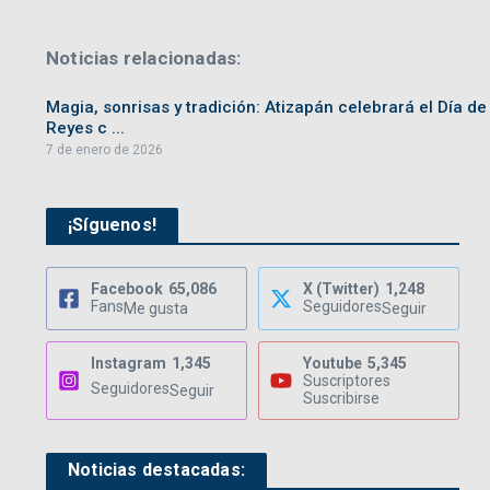
Noticias relacionadas:
Magia, sonrisas y tradición: Atizapán celebrará el Día de
Reyes c ...
7 de enero de 2026
¡Síguenos!
Facebook
65,086
X (Twitter)
1,248
Fans
Seguidores
Me gusta
Seguir
Instagram
1,345
Youtube
5,345
Suscriptores
Seguidores
Seguir
Suscribirse
Noticias destacadas: