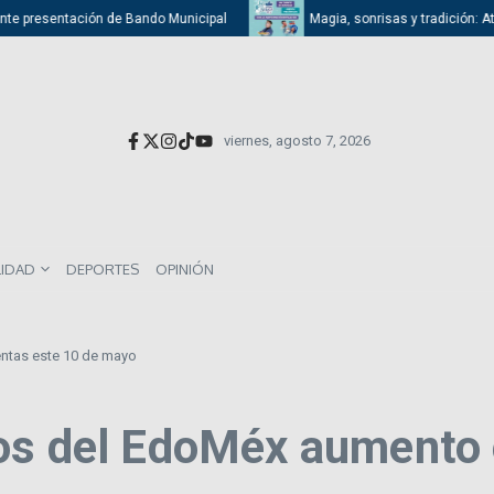
presentación de Bando Municipal
Magia, sonrisas y tradición: Atizapán
viernes, agosto 7, 2026
LIDAD
DEPORTES
OPINIÓN
entas este 10 de mayo
os del EdoMéx aumento 