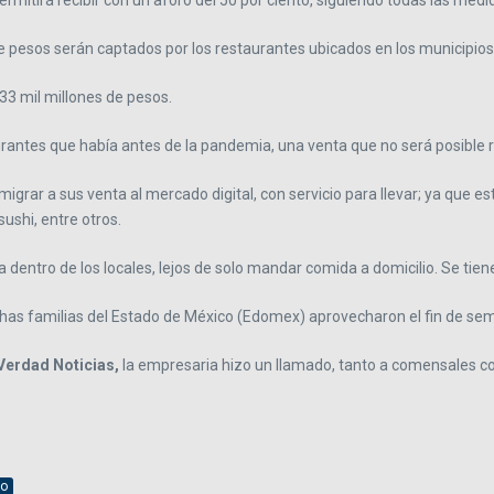
itirá recibir con un aforo del 50 por ciento, siguiendo todas las medid
esos serán captados por los restaurantes ubicados en los municipios de
3 mil millones de pesos.
urantes que había antes de la pandemia, una venta que no será posible 
igrar a sus venta al mercado digital, con servicio para llevar; ya que es
ushi, entre otros.
dentro de los locales, lejos de solo mandar comida a domicilio. Se tien
as familias del Estado de México (Edomex) aprovecharon el fin de seman
Verdad Noticias,
la empresaria hizo un llamado, tanto a comensales c
lo