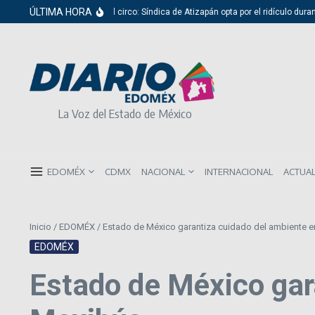
Saltar al contenido
ÚLTIMA HORA
Del cabildo al circo: Síndica de Atizapán opta por el ridículo durante 
La Voz del Estado de México
EDOMÉX
CDMX
NACIONAL
INTERNACIONAL
ACTUA
Inicio
/
EDOMÉX
/
Estado de México garantiza cuidado del ambiente e
EDOMÉX
Estado de México gar