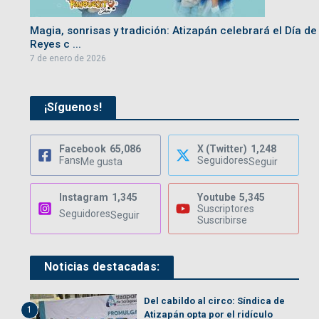
Magia, sonrisas y tradición: Atizapán celebrará el Día de
Reyes c ...
7 de enero de 2026
¡Síguenos!
Facebook
65,086
X (Twitter)
1,248
Fans
Seguidores
Me gusta
Seguir
Instagram
1,345
Youtube
5,345
Suscriptores
Seguidores
Seguir
Suscribirse
Noticias destacadas:
Del cabildo al circo: Síndica de
1
Atizapán opta por el ridículo