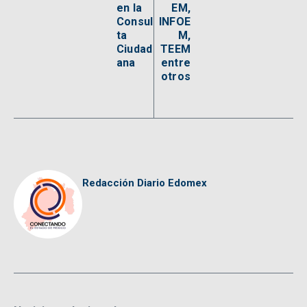
en la
EM,
Consul
INFOE
ta
M,
Ciudad
TEEM
ana
entre
otros
Redacción Diario Edomex