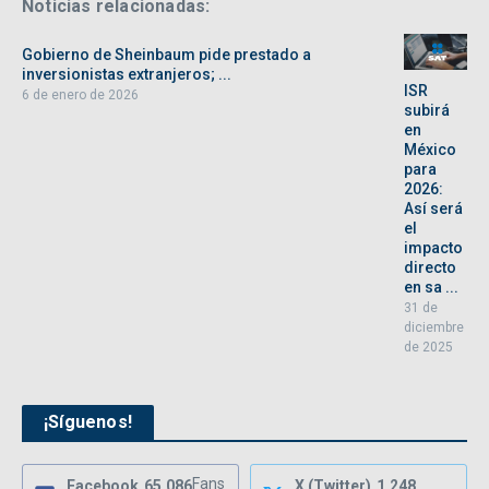
Noticias relacionadas:
Gobierno de Sheinbaum pide prestado a
inversionistas extranjeros; ...
ISR
6 de enero de 2026
subirá
en
México
para
2026:
Así será
el
impacto
directo
en sa ...
31 de
diciembre
de 2025
¡Síguenos!
Fans
Facebook
65,086
X (Twitter)
1,248