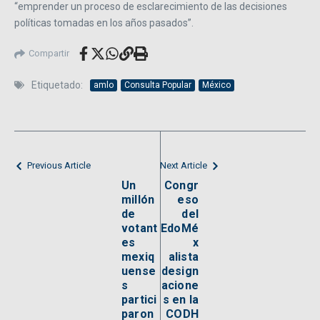
“emprender un proceso de esclarecimiento de las decisiones
políticas tomadas en los años pasados”.
Compartir
Etiquetado:
amlo
Consulta Popular
México
Previous Article
Next Article
Un
Congr
millón
eso
de
del
votant
EdoMé
es
x
mexiq
alista
uense
design
s
acione
partici
s en la
paron
CODH