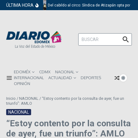
Saltar al contenido
ÚLTIMA HORA
Del cabildo al circo: Síndica de Atizapán opta por el 
Buscar:
La Voz del Estado de México
EDOMÉX
CDMX
NACIONAL
INTERNACIONAL
ACTUALIDAD
DEPORTES
OPINIÓN
Inicio
/
NACIONAL
/
“Estoy contento por la consulta de ayer, fue un
triunfo”: AMLO
NACIONAL
“Estoy contento por la consulta
de ayer, fue un triunfo”: AMLO