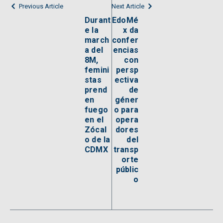
Previous Article
Next Article
Durant
EdoMé
e la
x da
march
confer
a del
encias
8M,
con
femini
persp
stas
ectiva
prend
de
en
géner
fuego
o para
en el
opera
Zócal
dores
o de la
del
CDMX
transp
orte
públic
o