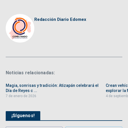
Redacción Diario Edomex
Noticias relacionadas:
Magia, sonrisas y tradición: Atizapán celebrará el
Crean vehíc
Día de Reyes c ...
explorar la f
7 de enero de 2026
4 de septiemb
¡Síguenos!