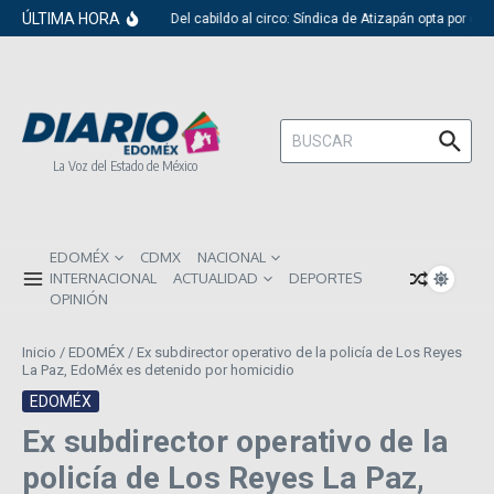
Saltar al contenido
ÚLTIMA HORA
Del cabildo al circo: Síndica de Atizapán opta por el 
Buscar:
La Voz del Estado de México
EDOMÉX
CDMX
NACIONAL
INTERNACIONAL
ACTUALIDAD
DEPORTES
OPINIÓN
Inicio
/
EDOMÉX
/
Ex subdirector operativo de la policía de Los Reyes
La Paz, EdoMéx es detenido por homicidio
EDOMÉX
Ex subdirector operativo de la
policía de Los Reyes La Paz,