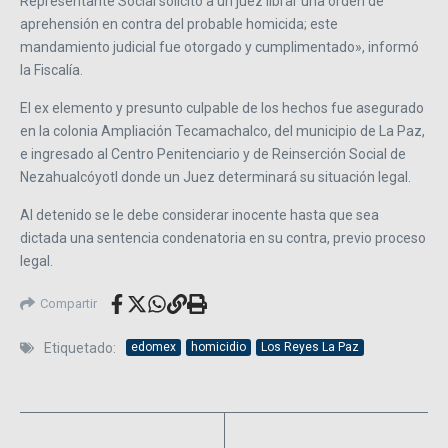
Representante Social solicitó a un juez librar una orden de
aprehensión en contra del probable homicida; este
mandamiento judicial fue otorgado y cumplimentado», informó
la Fiscalía.
El ex elemento y presunto culpable de los hechos fue asegurado
en la colonia Ampliación Tecamachalco, del municipio de La Paz,
e ingresado al Centro Penitenciario y de Reinserción Social de
Nezahualcóyotl donde un Juez determinará su situación legal. ​
Al detenido se le debe considerar inocente hasta que sea
dictada una sentencia condenatoria en su contra, previo proceso
legal.
Compartir
Etiquetado:
edomex
homicidio
Los Reyes La Paz