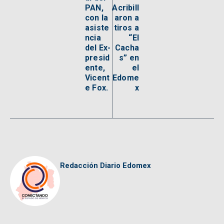
PAN,
Acribill
con la
aron a
asiste
tiros a
ncia
“El
del Ex-
Cacha
presid
s” en
ente,
el
Vicent
Edome
e Fox.
x
Redacción Diario Edomex