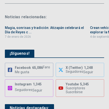
Noticias relacionadas:
Magia, sonrisas y tradición: Atizapán celebrará el
Crean vehíc
Día de Reyes c ...
explorar la f
7 de enero de 2026
4 de septiemb
¡Síguenos!
Fans
Facebook
65,086
X (Twitter)
1,248
Seguidores
Me gusta
Seguir
Instagram
1,345
Youtube
5,345
Suscriptores
Seguidores
Seguir
Suscribirse
Noticias destacadas: