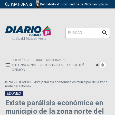
Saltar al contenido
ÚLTIMA HORA
Del cabildo al circo: Síndica de Atizapán opta por el 
Buscar:
La Voz del Estado de México
EDOMÉX
CDMX
NACIONAL
INTERNACIONAL
ACTUALIDAD
DEPORTES
OPINIÓN
Inicio
/
EDOMÉX
/
Existe parálisis económica en municipio de la zona
norte del Edomex.
EDOMÉX
Existe parálisis económica en
municipio de la zona norte del