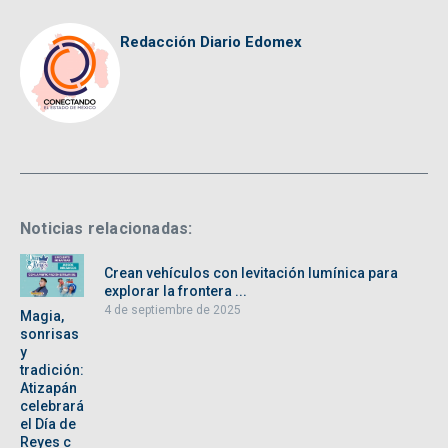
Redacción Diario Edomex
Noticias relacionadas:
Crean vehículos con levitación lumínica para
explorar la frontera ...
4 de septiembre de 2025
Magia,
sonrisas
y
tradición:
Atizapán
celebrará
el Día de
Reyes c