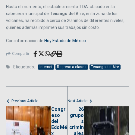
Hasta el momento, el establecimiento T.DA. ubicado en la
cabecera municipal de
Tenango del Aire,
en la zona de los
volcanes, ha recibido a cerca de 20 niños de diferentes niveles,
quienes además imprimen sus trabajos sin costo.
Con información de
Hoy Estado de México
Compartir
Etiquetado:
Internet
Regreso a clases
Tenango del Aire
Previous Article
Next Article
Congr
26
eso
grupo
del
s
EdoMé
crimin
x
ales