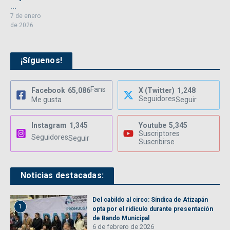
...
7 de enero
de 2026
¡Síguenos!
Fans
Facebook
65,086
X (Twitter)
1,248
Seguidores
Me gusta
Seguir
Instagram
1,345
Youtube
5,345
Suscriptores
Seguidores
Seguir
Suscribirse
Noticias destacadas:
Del cabildo al circo: Síndica de Atizapán
1
opta por el ridículo durante presentación
de Bando Municipal
6 de febrero de 2026