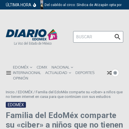
Saltar al contenido
ÚLTIMA HORA
Del cabildo al circo: Síndica de Atizapán opta por el 
Buscar:
La Voz del Estado de México
EDOMÉX
CDMX
NACIONAL
INTERNACIONAL
ACTUALIDAD
DEPORTES
OPINIÓN
Inicio
/
EDOMÉX
/
Familia del EdoMéx comparte su «ciber» a niños que
no tienen internet en casa para que continúen con sus estudios
EDOMÉX
Familia del EdoMéx comparte
su «ciber» a niños que no tienen