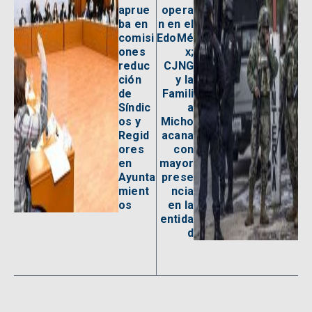
aprue
opera
ba en
n en el
comisi
EdoMé
ones
x;
reduc
CJNG
ción
y la
de
Famili
Síndic
a
os y
Micho
Regid
acana
ores
con
en
mayor
Ayunta
prese
mient
ncia
os
en la
entida
d