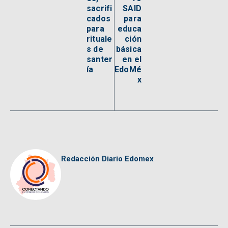
sacrifi
SAID
cados
para
para
educa
rituale
ción
s de
básica
santer
en el
ía
EdoMé
x
Redacción Diario Edomex