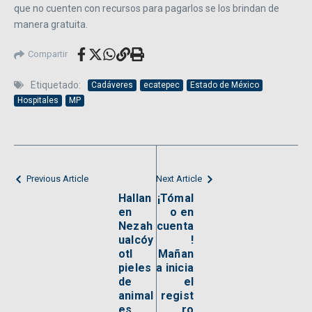
que no cuenten con recursos para pagarlos se los brindan de
manera gratuita.
Compartir
Etiquetado:
Cadáveres
ecatepec
Estado de México
Hospitales
MP
Previous Article
Next Article
Hallan
¡Tómal
en
o en
Nezah
cuenta
ualcóy
!
otl
Mañan
pieles
a inicia
de
el
animal
regist
es,
ro