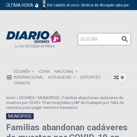
Saltar al contenido
ÚLTIMA HORA
Del cabildo al circo: Síndica de Atizapán opta por el 
Buscar:
La Voz del Estado de México
EDOMÉX
CDMX
NACIONAL
INTERNACIONAL
ACTUALIDAD
DEPORTES
OPINIÓN
Inicio
/
EDOMÉX
/
MUNICIPIOS
/
Familias abandonan cadáveres de
muertos por COVID-19 en hospitales y MP de Ecatepec por falta de
recursos para pagar servicios funerarios
MUNICIPIOS
Familias abandonan cadáveres