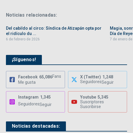
Noticias relacionadas:
Del cabildo al circo: Síndica de Atizapán opta por
Magia, sonri
el ridículo du ...
Día de Reyes
6 de febrero de 2026
7 de enero de
¡Síguenos!
Fans
Facebook
65,086
X (Twitter)
1,248
Seguidores
Me gusta
Seguir
Instagram
1,345
Youtube
5,345
Suscriptores
Seguidores
Seguir
Suscribirse
Noticias destacadas: