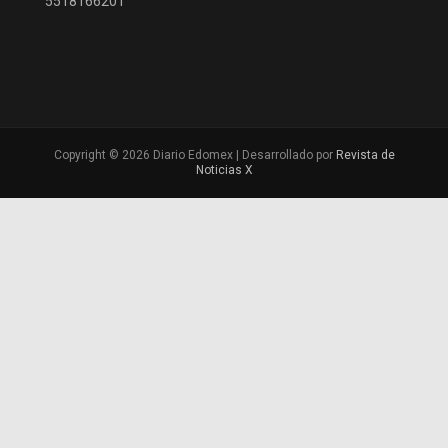
5518166201
Copyright © 2026 Diario Edomex | Desarrollado por
Revista de
Noticias X