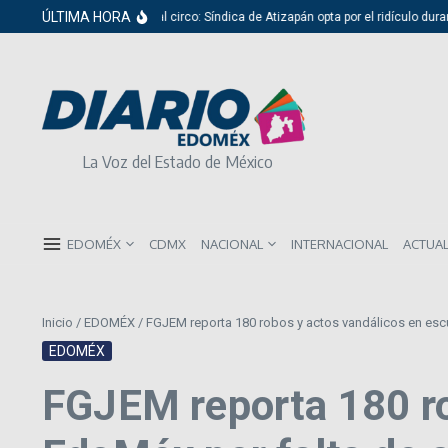
Saltar al contenido
ÚLTIMA HORA
Del cabildo al circo: Síndica de Atizapán opta por el ridículo durante 
La Voz del Estado de México
EDOMÉX
CDMX
NACIONAL
INTERNACIONAL
ACTUA
Inicio
/
EDOMÉX
/
FGJEM reporta 180 robos y actos vandálicos en escu
EDOMÉX
FGJEM reporta 180 ro