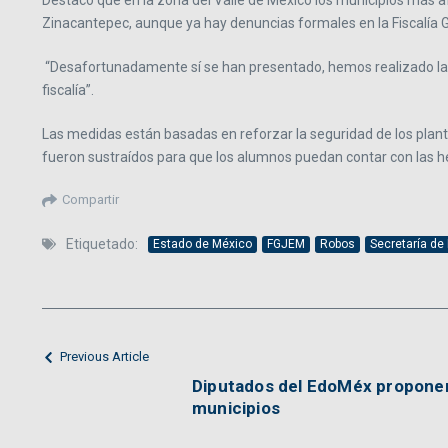
Destacó que en la zona del Valle de México los municipios más a
Zinacantepec, aunque ya hay denuncias formales en la Fiscalía Ge
“Desafortunadamente sí se han presentado, hemos realizado las d
fiscalía”.
Las medidas están basadas en reforzar la seguridad de los plan
fueron sustraídos para que los alumnos puedan contar con las h
Compartir
Etiquetado:
Estado de México
FGJEM
Robos
Secretaría de
Previous Article
Diputados del EdoMéx proponen
municipios