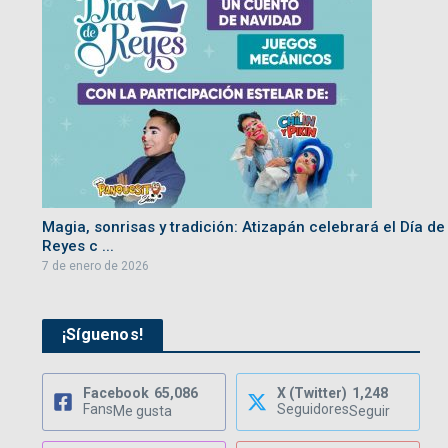
Magia, sonrisas y tradición: Atizapán celebrará el Día de
Reyes c ...
7 de enero de 2026
¡Síguenos!
Facebook
65,086
X (Twitter)
1,248
Fans
Seguidores
Me gusta
Seguir