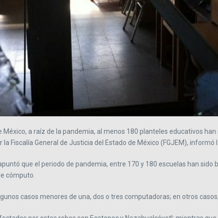
e México, a raíz de la pandemia, al menos 180 planteles educativos han 
 la Fiscalía General de Justicia del Estado de México (FGJEM), informó l
 apuntó que el periodo de pandemia, entre 170 y 180 escuelas han sido 
de cómputo.
lgunos casos menores de una, dos o tres computadoras; en otros casos