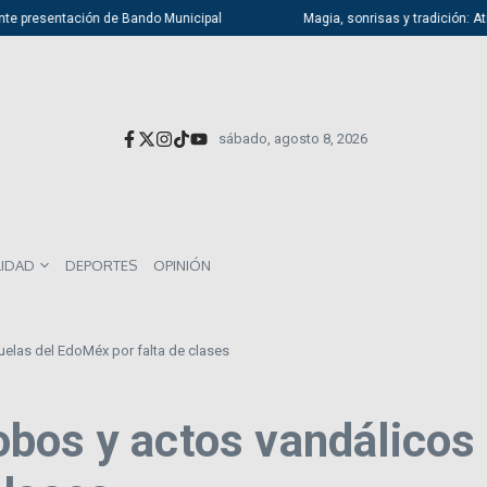
presentación de Bando Municipal
Magia, sonrisas y tradición: Atizapán
sábado, agosto 8, 2026
LIDAD
DEPORTES
OPINIÓN
elas del EdoMéx por falta de clases
bos y actos vandálicos 