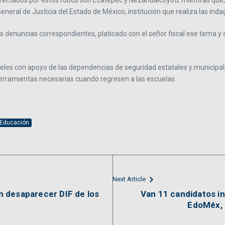
fectados por estos robos son Ecatepec y Nezahualcóyotl; mientras que, 
neral de Justicia del Estado de México, institución que realiza las ind
enuncias correspondientes, platicado con el señor fiscal ese tema y s
teles con apoyo de las dependencias de seguridad estatales y municipa
erramientas necesarias cuando regresen a las escuelas.
 Educación
Next Article
 desaparecer DIF de los
Van 11 candidatos in
EdoMéx, 