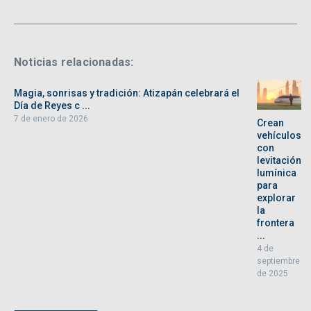
Noticias relacionadas:
Magia, sonrisas y tradición: Atizapán celebrará el
Día de Reyes c ...
7 de enero de 2026
Crean
vehículos
con
levitación
lumínica
para
explorar
la
frontera
...
4 de
septiembre
de 2025