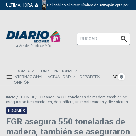
Saltar al contenido
ÚLTIMA HORA
Del cabildo al circo: Síndica de Atizapán opta por el 
Buscar:
La Voz del Estado de México
EDOMÉX
CDMX
NACIONAL
INTERNACIONAL
ACTUALIDAD
DEPORTES
OPINIÓN
Inicio
/
EDOMÉX
/
FGR asegura 550 toneladas de madera, también se
aseguraron tres camiones, dos tráilers, un montacargas y diez sierras.
EDOMÉX
FGR asegura 550 toneladas de
madera, también se aseguraron