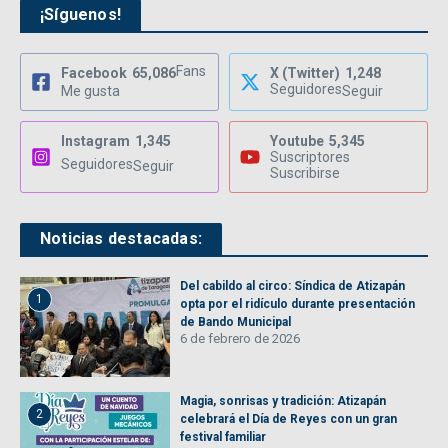
¡Síguenos!
Fans
Facebook
65,086
X (Twitter)
1,248
Seguidores
Me gusta
Seguir
Instagram
1,345
Youtube
5,345
Suscriptores
Seguidores
Seguir
Suscribirse
Noticias destacadas:
Del cabildo al circo: Síndica de Atizapán
1
opta por el ridículo durante presentación
de Bando Municipal
6 de febrero de 2026
Magia, sonrisas y tradición: Atizapán
2
celebrará el Día de Reyes con un gran
festival familiar