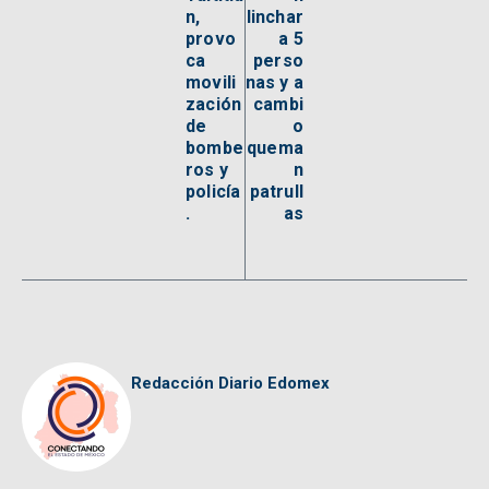
n,
linchar
provo
a 5
ca
perso
movili
nas y a
zación
cambi
de
o
bombe
quema
ros y
n
policía
patrull
.
as
Redacción Diario Edomex