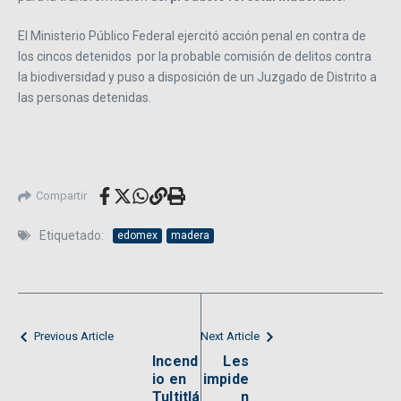
El Ministerio Público Federal ejercitó acción penal en contra de
los cincos detenidos
por la probable comisión de delitos contra
la biodiversidad y puso a disposición de un Juzgado de Distrito a
las personas detenidas.
Compartir
Etiquetado:
edomex
madera
Previous Article
Next Article
Incend
Les
io en
impide
Tultitlá
n