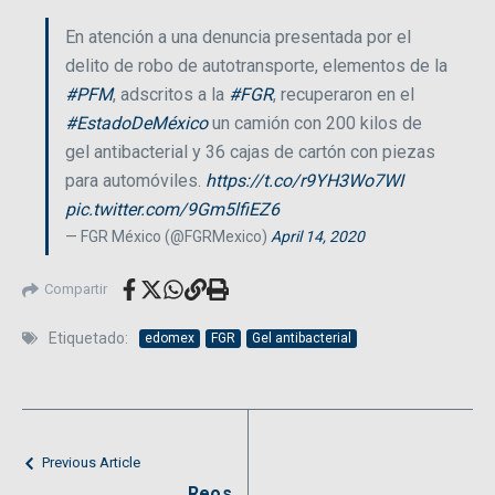
En atención a una denuncia presentada por el
delito de robo de autotransporte, elementos de la
#PFM
, adscritos a la
#FGR
, recuperaron en el
#EstadoDeMéxico
un camión con 200 kilos de
gel antibacterial y 36 cajas de cartón con piezas
para automóviles.
https://t.co/r9YH3Wo7WI
pic.twitter.com/9Gm5lfiEZ6
— FGR México (@FGRMexico)
April 14, 2020
Compartir
Etiquetado:
edomex
FGR
Gel antibacterial
Previous Article
Reos