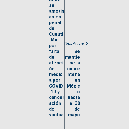
se
amotin
an en
penal
de
Cuauti
tlán
Next Article
por
falta
Se
de
mantie
atenci
ne la
ón
cuare
médic
ntena
a por
en
COVID
Méxic
-19 y
o
cancel
hasta
ación
el 30
de
de
visitas
mayo