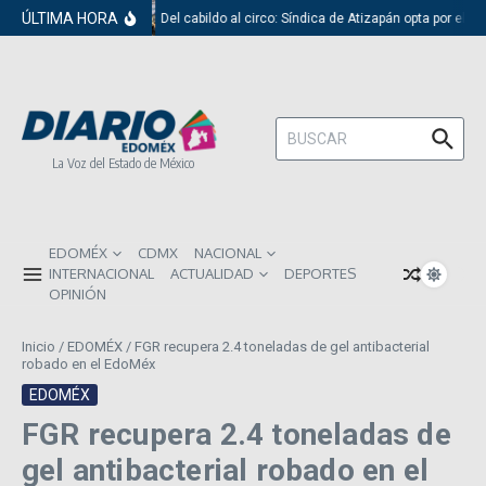
Saltar al contenido
ÚLTIMA HORA
Del cabildo al circo: Síndica de Atizapán opta por el r
Buscar:
La Voz del Estado de México
EDOMÉX
CDMX
NACIONAL
INTERNACIONAL
ACTUALIDAD
DEPORTES
OPINIÓN
Inicio
/
EDOMÉX
/
FGR recupera 2.4 toneladas de gel antibacterial
robado en el EdoMéx
EDOMÉX
FGR recupera 2.4 toneladas de
gel antibacterial robado en el