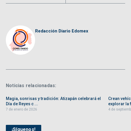
Redacción Diario Edomex
Noticias relacionadas:
Magia, sonrisas y tradición: Atizapán celebrará el
Crean vehíc
Día de Reyes c ...
explorar la f
7 de enero de 2026
4 de septiemb
¡Síguenos!