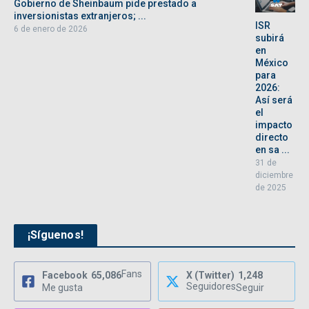
Gobierno de Sheinbaum pide prestado a
inversionistas extranjeros; ...
ISR
6 de enero de 2026
subirá
en
México
para
2026:
Así será
el
impacto
directo
en sa ...
31 de
diciembre
de 2025
¡Síguenos!
Fans
Facebook
65,086
X (Twitter)
1,248
Seguidores
Me gusta
Seguir