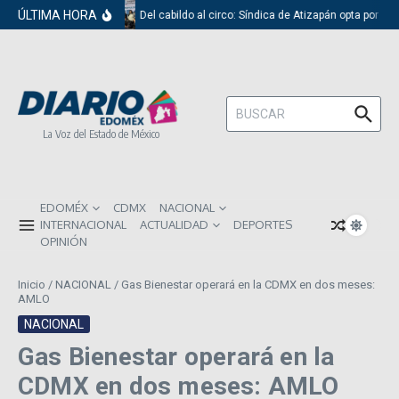
Saltar al contenido
ÚLTIMA HORA
Del cabildo al circo: Síndica de Atizapán opta por el
Buscar:
La Voz del Estado de México
EDOMÉX
CDMX
NACIONAL
INTERNACIONAL
ACTUALIDAD
DEPORTES
OPINIÓN
Inicio
/
NACIONAL
/
Gas Bienestar operará en la CDMX en dos meses:
AMLO
NACIONAL
Gas Bienestar operará en la
CDMX en dos meses: AMLO