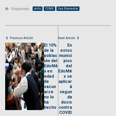
Etiquetado:
amlo
CDMX
Gas Bienestar
Previous Article
Next Article
El 10%
En
de la
estos
poblac
munici
ión del
pios
EdoMé
del
x en
EdoMé
edad
x se
de
aplicar
vacun
á
arse
segun
no lo
da
ha
dosis
hecho
contra
COVID