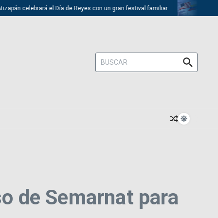
pán celebrará el Día de Reyes con un gran festival familiar
Trump de
Buscar:
o de Semarnat para