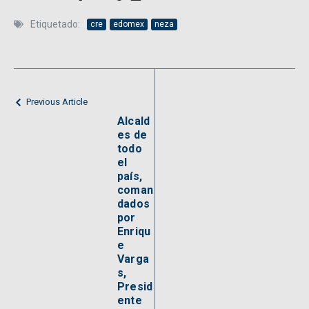
Etiquetado:
cre
edomex
neza
Previous Article
Alcald
es de
todo
el
país,
coman
dados
por
Enriqu
e
Varga
s,
Presid
ente