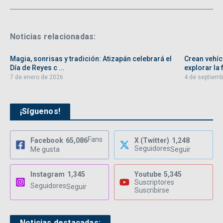
Noticias relacionadas:
Magia, sonrisas y tradición: Atizapán celebrará el
Crean vehíc
Día de Reyes c ...
explorar la f
7 de enero de 2026
4 de septiemb
¡Síguenos!
Fans
Facebook
65,086
X (Twitter)
1,248
Seguidores
Me gusta
Seguir
Instagram
1,345
Youtube
5,345
Suscriptores
Seguidores
Seguir
Suscribirse
Noticias destacadas: