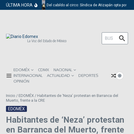
Saltar al contenido
ÚLTIMA HORA
Del cabildo al circo: Síndica de Atizapán opta por el 
Buscar:
La Voz del Estado de México
EDOMÉX
CDMX
NACIONAL
INTERNACIONAL
ACTUALIDAD
DEPORTES
OPINIÓN
Inicio
/
EDOMÉX
/
Habitantes de ‘Neza’ protestan en Barranca del
Muerto, frente a la CRE
EDOMÉX
Habitantes de ‘Neza’ protestan
en Barranca del Muerto, frente