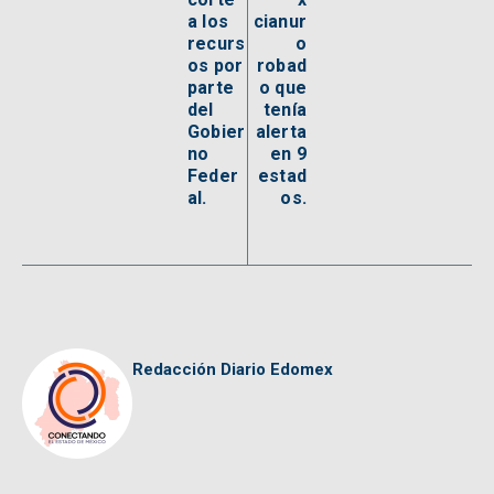
a los
cianur
recurs
o
os por
robad
parte
o que
del
tenía
Gobier
alerta
no
en 9
Feder
estad
al.
os.
Redacción Diario Edomex