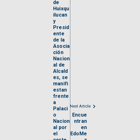
de
Huixqu
ilucan
y
Presid
ente
de la
Asocia
ción
Nacion
al de
Alcald
es, se
manifi
estan
frente
a
Next Article
Palaci
o
Encue
Nacion
ntran
al por
en
el
EdoMe
corte
x