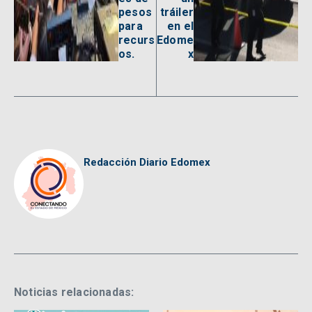
pesos
tráiler
para
en el
recurs
Edome
os.
x
Redacción Diario Edomex
Noticias relacionadas: