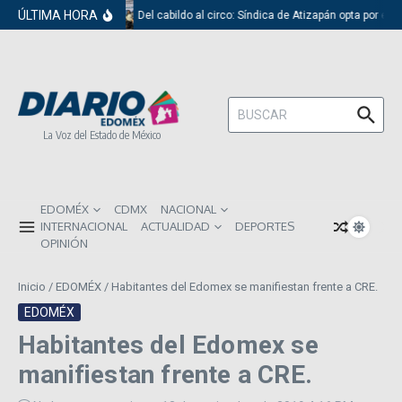
Saltar al contenido
ÚLTIMA HORA
Del cabildo al circo: Síndica de Atizapán opta por el 
Buscar:
La Voz del Estado de México
EDOMÉX
CDMX
NACIONAL
INTERNACIONAL
ACTUALIDAD
DEPORTES
OPINIÓN
Inicio
/
EDOMÉX
/
Habitantes del Edomex se manifiestan frente a CRE.
EDOMÉX
Habitantes del Edomex se
manifiestan frente a CRE.