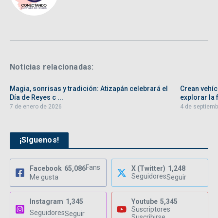
Noticias relacionadas:
Magia, sonrisas y tradición: Atizapán celebrará el
Crean vehíc
Día de Reyes c ...
explorar la f
7 de enero de 2026
4 de septiemb
¡Síguenos!
Fans
Facebook
65,086
X (Twitter)
1,248
Seguidores
Me gusta
Seguir
Instagram
1,345
Youtube
5,345
Suscriptores
Seguidores
Seguir
Suscribirse