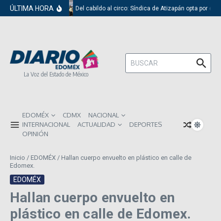
Saltar al contenido
ÚLTIMA HORA
Del cabildo al circo: Síndica de Atizapán opta por el 
Buscar:
La Voz del Estado de México
EDOMÉX
CDMX
NACIONAL
INTERNACIONAL
ACTUALIDAD
DEPORTES
OPINIÓN
Inicio
/
EDOMÉX
/
Hallan cuerpo envuelto en plástico en calle de
Edomex.
EDOMÉX
Hallan cuerpo envuelto en
plástico en calle de Edomex.