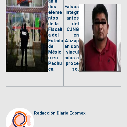
an a
dos
Falsos
eleme
integr
ntos
antes
de la
del
Fiscalí
CJNG
a del
en
Estado
Atizap
de
án son
Méxic
vincul
o en
ados a
Pachu
proce
ca.
so.
Redacción Diario Edomex