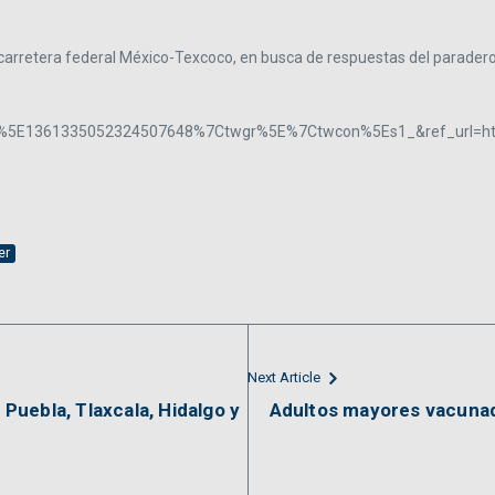
carretera federal México-Texcoco, en busca de respuestas del paradero
5E1361335052324507648%7Ctwgr%5E%7Ctwcon%5Es1_&ref_url=htt
er
Next Article
uebla, Tlaxcala, Hidalgo y
Adultos mayores vacunad