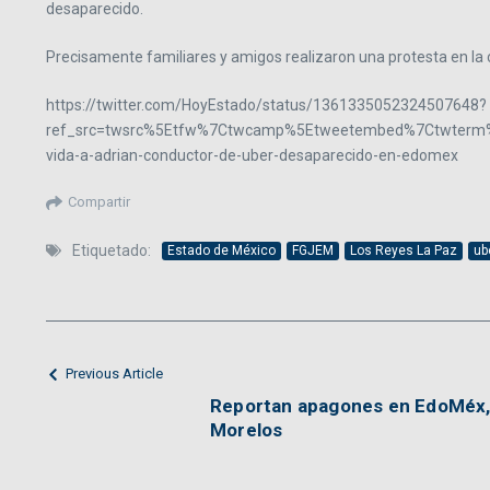
desaparecido.
Precisamente familiares y amigos realizaron una protesta en la 
https://twitter.com/HoyEstado/status/1361335052324507648?
ref_src=twsrc%5Etfw%7Ctwcamp%5Etweetembed%7Ctwterm%
vida-a-adrian-conductor-de-uber-desaparecido-en-edomex
Compartir
Etiquetado:
Estado de México
FGJEM
Los Reyes La Paz
ub
Previous Article
Reportan apagones en EdoMéx, P
Morelos