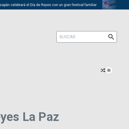
lebrará el Día de Reyes con un gran festival familiar
Trump descarta
Buscar:
eyes La Paz