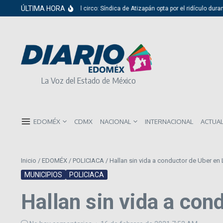
Saltar al contenido
ÚLTIMA HORA
Del cabildo al circo: Síndica de Atizapán opta por el ridículo durante pre
La Voz del Estado de México
EDOMÉX
CDMX
NACIONAL
INTERNACIONAL
ACTUA
Inicio
/
EDOMÉX
/
POLICIACA
/
Hallan sin vida a conductor de Uber en
MUNICIPIOS
POLICIACA
Hallan sin vida a con