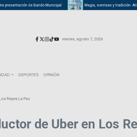
sentación de Bando Municipal
Magia, sonrisas y tradición: Atizapán ce
viernes, agosto 7, 2026
LIDAD
DEPORTES
OPINIÓN
 Los Reyes La Paz
ductor de Uber en Los R