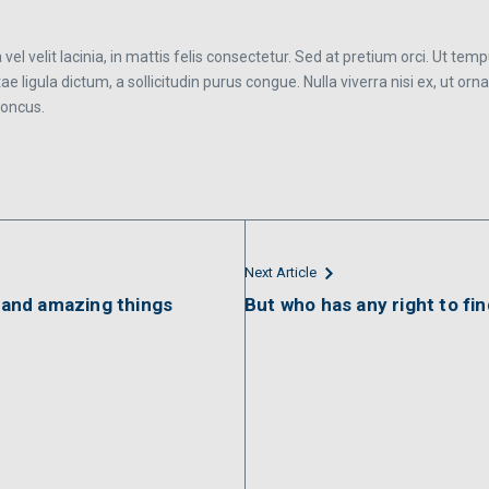
la vel velit lacinia, in mattis felis consectetur. Sed at pretium orci. Ut t
ae ligula dictum, a sollicitudin purus congue. Nulla viverra nisi ex, ut orn
honcus.
Next Article
l and amazing things
But who has any right to fi