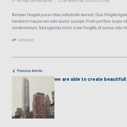
No hay comentarios
12 de enero de 2020
4:27 PM
Aenean feugiat purus vitae sollicitudin laoreet. Duis fringilla ligu
hendrerit mauris nec odio auctor suscipit. Proin porttitor turpis vit
condimentum. Sed egestas tortor a nisi fringilla, id cursus odio r
Compartir
Previous Article
we are able to create beautiful