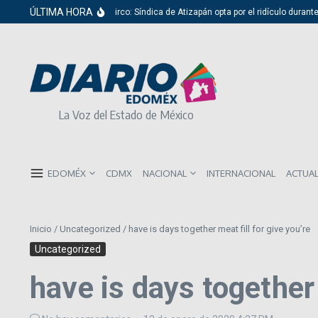
Saltar al contenido
ÚLTIMA HORA
Del cabildo al circo: Síndica de Atizapán opta por el ridículo durante p
La Voz del Estado de México
EDOMÉX
CDMX
NACIONAL
INTERNACIONAL
ACTUA
Inicio
/
Uncategorized
/
have is days together meat fill for give you’re
Uncategorized
have is days together 