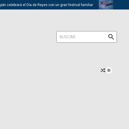
celebrará el Día de Reyes con un gran festival familiar
Trump descar
Buscar: