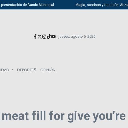
resentación de Bando Municipal
Magia, sonrisas y tradición: Atizapán 
jueves, agosto 6, 2026
LIDAD
DEPORTES
OPINIÓN
meat fill for give you’re