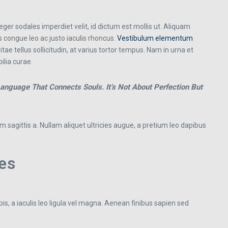
er sodales imperdiet velit, id dictum est mollis ut. Aliquam
 congue leo ac justo iaculis rhoncus.
Vestibulum elementum
ae tellus sollicitudin, at varius tortor tempus. Nam in urna et
ilia curae.
anguage That Connects Souls. It’s Not About Perfection But
m sagittis a. Nullam aliquet ultricies augue, a pretium leo dapibus
es
is, a iaculis leo ligula vel magna. Aenean finibus sapien sed