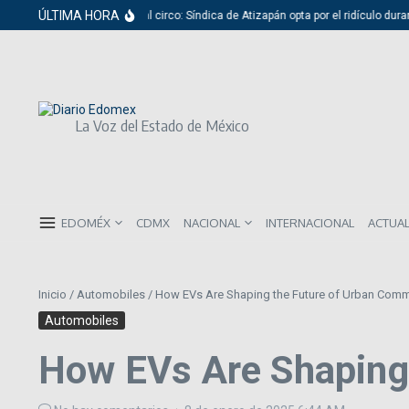
Saltar al contenido
ÚLTIMA HORA
Del cabildo al circo: Síndica de Atizapán opta por el ridículo durant
La Voz del Estado de México
EDOMÉX
CDMX
NACIONAL
INTERNACIONAL
ACTUA
Inicio
/
Automobiles
/
How EVs Are Shaping the Future of Urban Com
Automobiles
How EVs Are Shaping