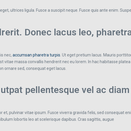
get, ultrices ligula. Fusce a suscipit neque. Fusce quis ante enim. Suspend
rerit. Donec lacus leo, pharetr
is nec,
accumsan pharetra turpis
. Ut eget pretium lacus. Mauris porttit
t vitae massa convallis hendrerit nec eu lorem. In hac habitasse platea
non ornare sed, consequat eget lacus.
lutpat pellentesque vel ac diam
 et, pulvinar vitae ipsum. Fusce viverra gravida felis, sed consequat eni
estibulum lobortis leo at scelerisque dapibus. Cras sagittis, augue