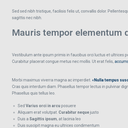
Sed sed nibh tristique, facilisis felis ut, convallis dolor. Pell
sagittis nec nibh.
Mauris tempor elementum qu
Vestibulum ante ipsum primis in faucibus orci luctus et ultrices
Curabitur placerat congue metus nec mollis. Ut erat felis,
accums
Morbi maximus viverra magna ac imperdiet.
«
Nulla tempus susc
Cras quis interdum diam. Phasellus tempor lectus in pulvinar di
Phasellus quis tellus leo.
Sed
Varius orci in arcu
posuere
Aliquam erat volutpat.
Curabitur neque
justo
Duis a
Sagittis ipsum
, at lacinia leo
Duis suscipit magna eu ultrices condimentum