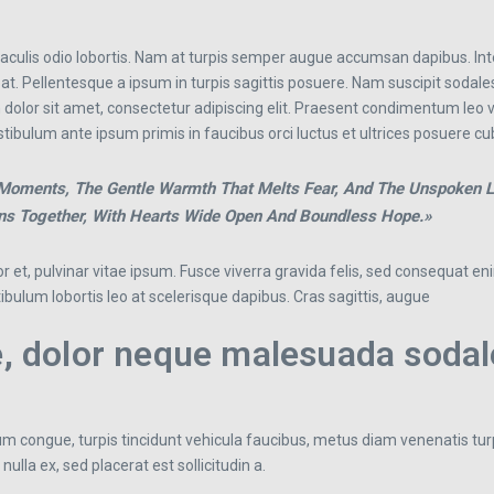
culis odio lobortis. Nam at turpis semper augue accumsan dapibus. Integ
t. Pellentesque a ipsum in turpis sagittis posuere. Nam suscipit sodales
 dolor sit amet, consectetur adipiscing elit. Praesent condimentum leo vit
tibulum ante ipsum primis in faucibus orci luctus et ultrices posuere cub
t Moments, The Gentle Warmth That Melts Fear, And The Unspoken L
ons Together, With Hearts Wide Open And Boundless Hope.»
 et, pulvinar vitae ipsum. Fusce viverra gravida felis, sed consequat eni
estibulum lobortis leo at scelerisque dapibus. Cras sagittis, augue
e, dolor neque malesuada sodal
lum congue, turpis tincidunt vehicula faucibus, metus diam venenatis turp
lla ex, sed placerat est sollicitudin a.