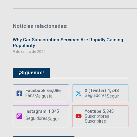
Noticias relacionadas:
Why Car Subscription Services Are Rapidly Gaining
Popularity
9 de enero de 2025
¡Síguenos!
Facebook
65,086
X (Twitter)
1,248
Fans
Seguidores
Me gusta
Seguir
Instagram
1,345
Youtube
5,345
Suscriptores
Seguidores
Seguir
Suscribirse