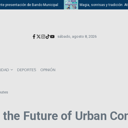
e presentación de Bando Municipal
Magia, sonrisas y tradición: Atizapá
sábado, agosto 8, 2026
LIDAD
DEPORTES
OPINIÓN
mutes
 the Future of Urban C