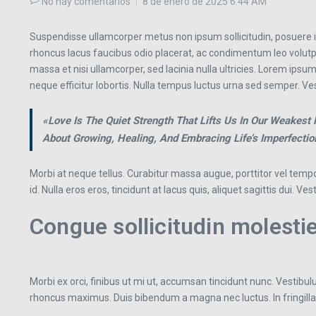
No hay comentarios
8 de enero de 2025
6:44 AM
Suspendisse ullamcorper metus non ipsum sollicitudin, posuere ia
rhoncus lacus faucibus odio placerat, ac condimentum leo volutpa
massa et nisi ullamcorper, sed lacinia nulla ultricies. Lorem ipsum
neque efficitur lobortis. Nulla tempus luctus urna sed semper. Ves
«Love Is The Quiet Strength That Lifts Us In Our Weakes
About Growing, Healing, And Embracing Life’s Imperfecti
Morbi at neque tellus. Curabitur massa augue, porttitor vel tempor
id. Nulla eros eros, tincidunt at lacus quis, aliquet sagittis dui. V
Congue sollicitudin molesti
Morbi ex orci, finibus ut mi ut, accumsan tincidunt nunc. Vestibu
rhoncus maximus. Duis bibendum a magna nec luctus. In fringilla nu