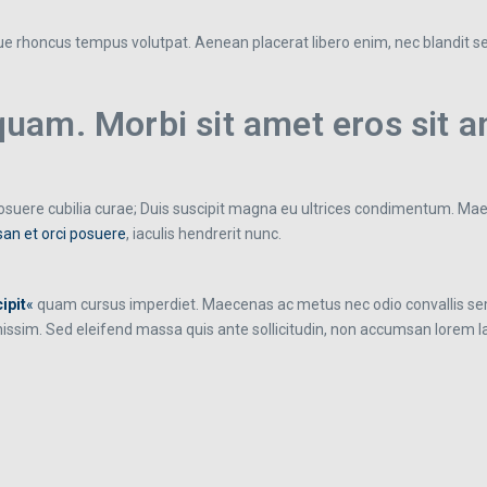
entesque rhoncus tempus volutpat. Aenean placerat libero enim, nec bland
am. Morbi sit amet eros sit a
 posuere cubilia curae; Duis suscipit magna eu ultrices condimentum. Mae
an et orci posuere
, iaculis hendrerit nunc.
ipit
«
quam cursus imperdiet. Maecenas ac metus nec odio convallis sem
gnissim. Sed eleifend massa quis ante sollicitudin, non accumsan lorem