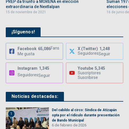
PREP da triunfo a MORENA en elección
Suman 197 
extraordinaria de Nextlalpan
elecciones e
15 de noviembre de 2021
16 de junio d
¡Síguenos!
Fans
Facebook
65,086
X (Twitter)
1,248
Seguidores
Me gusta
Seguir
Instagram
1,345
Youtube
5,345
Suscriptores
Seguidores
Seguir
Suscribirse
Noticias destacadas:
Del cabildo al circo: Síndica de Atizapán
1
opta por el ridículo durante presentación
de Bando Municipal
6 de febrero de 2026