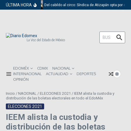
Saltar al contenido
ÚLTIMA HORA
Del cabildo al circo: Síndica de Atizapán opta por el 
Buscar:
La Voz del Estado de México
EDOMÉX
CDMX
NACIONAL
INTERNACIONAL
ACTUALIDAD
DEPORTES
OPINIÓN
Inicio
/
NACIONAL
/
ELECCIONES 2O21
/
IEEM alista la custodia y
distribución de las boletas electorales en todo el EdoMéx
ELECCIONES 2O21
IEEM alista la custodia y
distribución de las boletas