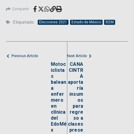
Compartir
Etiquetado:
Elecciones 2021
Estado de México
IEEM
Previous Article
Next Article
Motoc
CANA
iclista
CINTR
s
A
balean
aporta
a
ría
enfer
insum
mero
os
en
para
clínica
regre
del
so a
EdoMé
clases
x
prese