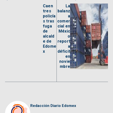
Caen
La
tres
balanz
policía
a
s tras
comer
fuga
cial en
de
Méxic
alcald
o
e de
report
Edome
a
x
déficit
en
novie
mbre
Redacción Diario Edomex