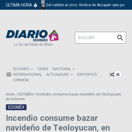
Saltar al contenido
ÚLTIMA HORA
Del cabildo al circo: Síndica de Atizapán opta por el
Buscar:
La Voz del Estado de México
EDOMÉX
CDMX
NACIONAL
INTERNACIONAL
ACTUALIDAD
DEPORTES
OPINIÓN
Inicio
/
EDOMÉX
/
Incendio consume bazar navideño de Teoloyucan,
en Edomex
EDOMÉX
Incendio consume bazar
navideño de Teoloyucan, en