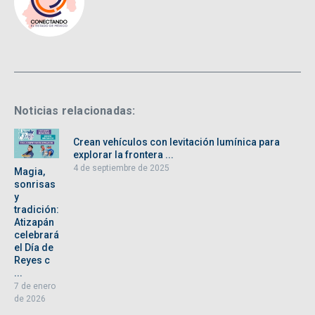
Noticias relacionadas:
Crean vehículos con levitación lumínica para
explorar la frontera ...
4 de septiembre de 2025
Magia,
sonrisas
y
tradición:
Atizapán
celebrará
el Día de
Reyes c
...
7 de enero
de 2026