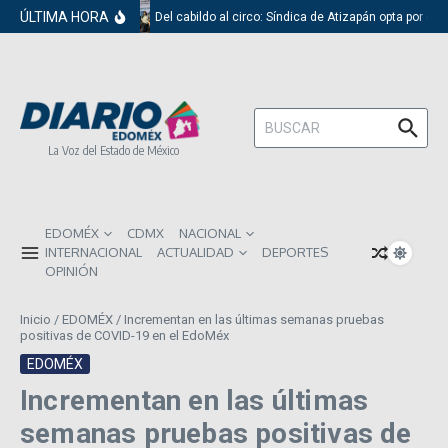
Saltar al contenido
ÚLTIMA HORA
Del cabildo al circo: Síndica de Atizapán opta por el 
Buscar:
La Voz del Estado de México
EDOMÉX
CDMX
NACIONAL
INTERNACIONAL
ACTUALIDAD
DEPORTES
OPINIÓN
Inicio
/
EDOMÉX
/
Incrementan en las últimas semanas pruebas
positivas de COVID-19 en el EdoMéx
EDOMÉX
Incrementan en las últimas
semanas pruebas positivas de