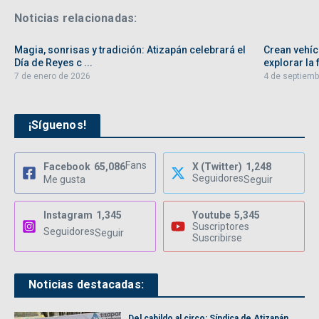
Noticias relacionadas:
Magia, sonrisas y tradición: Atizapán celebrará el
Crean vehíc
Día de Reyes c ...
explorar la f
7 de enero de 2026
4 de septiemb
¡Síguenos!
Fans
Facebook
65,086
X (Twitter)
1,248
Seguidores
Me gusta
Seguir
Instagram
1,345
Youtube
5,345
Suscriptores
Seguidores
Seguir
Suscribirse
Noticias destacadas:
Del cabildo al circo: Síndica de Atizapán