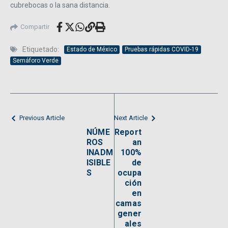
cubrebocas o la sana distancia.
Compartir
Etiquetado:
Estado de México
Pruebas rápidas COVID-19
Semáforo Verde
Previous Article
Next Article
NÚME
Report
ROS
an
INADM
100%
ISIBLE
de
S
ocupa
ción
en
camas
gener
ales