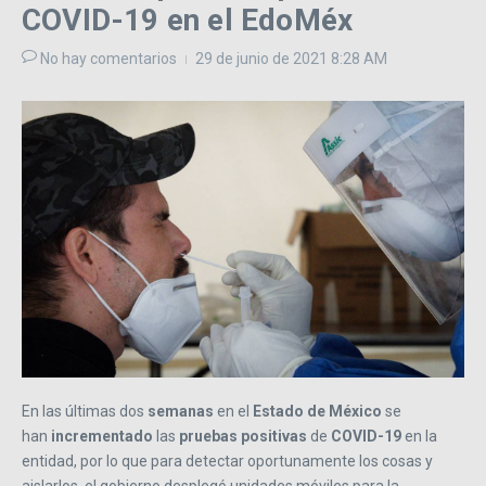
COVID-19 en el EdoMéx
No hay comentarios
29 de junio de 2021
8:28 AM
En las últimas dos
semanas
en el
Estado de México
se
han
incrementado
las
pruebas positivas
de
COVID-19
en la
entidad, por lo que para detectar oportunamente los cosas y