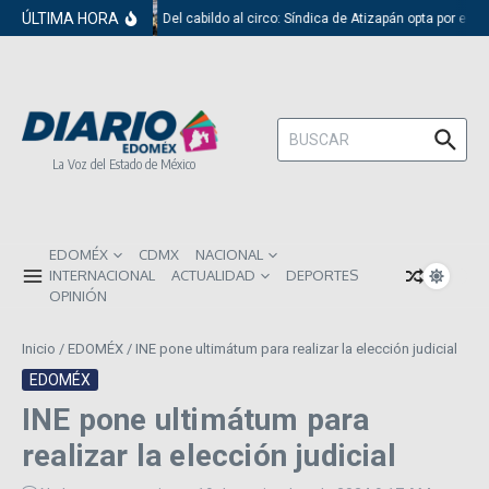
Saltar al contenido
ÚLTIMA HORA
Del cabildo al circo: Síndica de Atizapán opta por el r
Buscar:
La Voz del Estado de México
EDOMÉX
CDMX
NACIONAL
INTERNACIONAL
ACTUALIDAD
DEPORTES
OPINIÓN
Inicio
/
EDOMÉX
/
INE pone ultimátum para realizar la elección judicial
EDOMÉX
INE pone ultimátum para
realizar la elección judicial