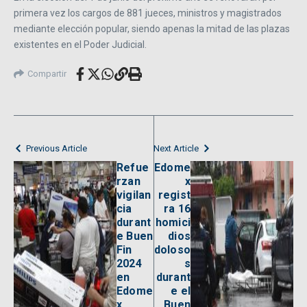
primera vez los cargos de 881 jueces, ministros y magistrados
mediante elección popular, siendo apenas la mitad de las plazas
existentes en el Poder Judicial.
Compartir
Previous Article
Next Article
Refue
Edome
rzan
x
vigilan
regist
cia
ra 16
durant
homici
e Buen
dios
Fin
doloso
2024
s
en
durant
Edome
e el
x
Buen