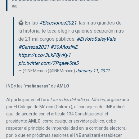
INE
.
🗳️ En las
#Elecciones2021
, las más grandes de
la historia, te toca elegir a quienes ocuparán más
de 21 mil cargos públicos.
#ElVotoSaleyVale
#Certeza2021
#30AñosINE
https://t.co/3LkP8jvKy1
pic.twitter.com/7Pqaev5te5
— @INEMexico (@INEMexico)
January 11, 2021
INE
y las “
mañaneras
” de
AMLO
Al participar en el foro
Las redes del odio en México
, organizado
por El Colegio de México (Colmex), el consejero del
INE
indicó
que, de acuerdo con el artículo 134 Constitucional, el
presidente
AMLO
, como cualquier servidor público, debe
respetar el principio de imparcialidad en la contienda electoral,
por lo que en próximas sesiones el
INE
analizará establecer