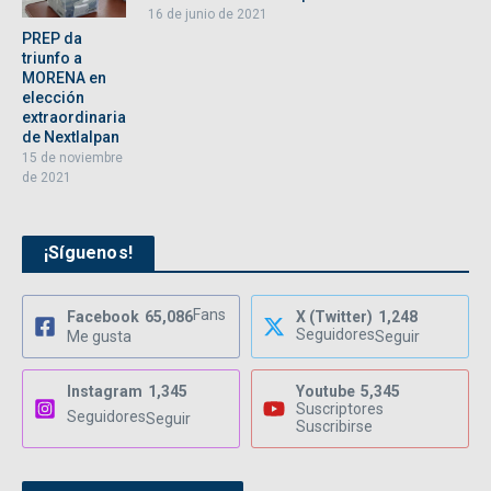
16 de junio de 2021
PREP da
triunfo a
MORENA en
elección
extraordinaria
de Nextlalpan
15 de noviembre
de 2021
¡Síguenos!
Fans
Facebook
65,086
X (Twitter)
1,248
Seguidores
Me gusta
Seguir
Instagram
1,345
Youtube
5,345
Suscriptores
Seguidores
Seguir
Suscribirse