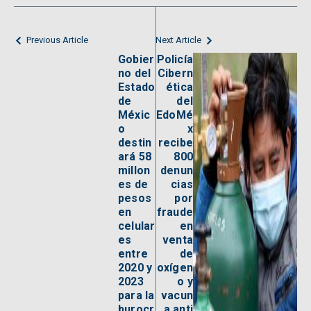
Previous Article
Next Article
Gobier
Policía
no del
Cibern
Estado
ética
de
del
Méxic
EdoMé
o
x
destin
recibe
ará 58
800
millon
denun
es de
cias
pesos
por
en
fraude
celular
en
es
venta
entre
de
2020 y
oxígen
2023
o y
para la
vacun
burocr
a anti