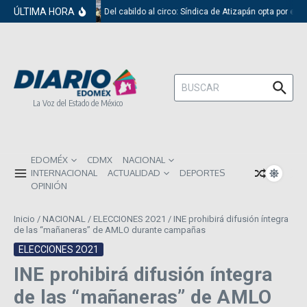
Saltar al contenido
ÚLTIMA HORA
Del cabildo al circo: Síndica de Atizapán opta por el 
Buscar:
La Voz del Estado de México
EDOMÉX
CDMX
NACIONAL
INTERNACIONAL
ACTUALIDAD
DEPORTES
OPINIÓN
Inicio
/
NACIONAL
/
ELECCIONES 2O21
/
INE prohibirá difusión íntegra
de las “mañaneras” de AMLO durante campañas
ELECCIONES 2O21
INE prohibirá difusión íntegra
de las “mañaneras” de AMLO