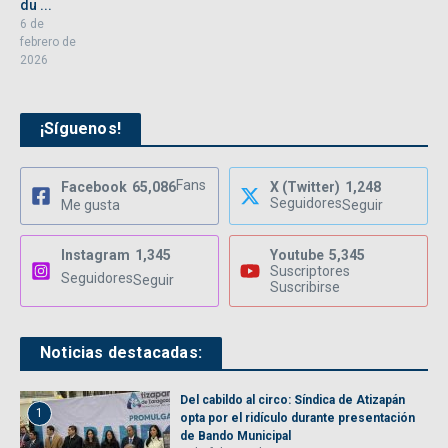
du ...
6 de
febrero de
2026
¡Síguenos!
Fans
Facebook
65,086
X (Twitter)
1,248
Seguidores
Me gusta
Seguir
Instagram
1,345
Youtube
5,345
Suscriptores
Seguidores
Seguir
Suscribirse
Noticias destacadas:
Del cabildo al circo: Síndica de Atizapán
1
opta por el ridículo durante presentación
de Bando Municipal