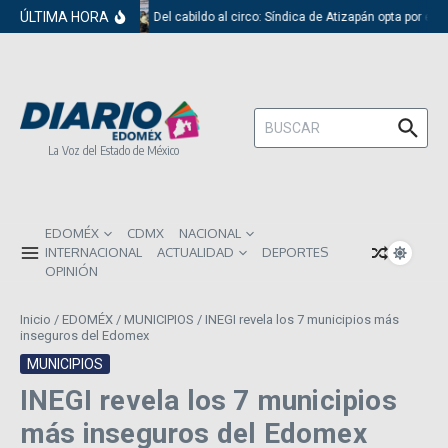
Saltar al contenido
ÚLTIMA HORA
Del cabildo al circo: Síndica de Atizapán opta por el 
Buscar:
La Voz del Estado de México
EDOMÉX
CDMX
NACIONAL
INTERNACIONAL
ACTUALIDAD
DEPORTES
OPINIÓN
Inicio
/
EDOMÉX
/
MUNICIPIOS
/
INEGI revela los 7 municipios más
inseguros del Edomex
MUNICIPIOS
INEGI revela los 7 municipios
más inseguros del Edomex