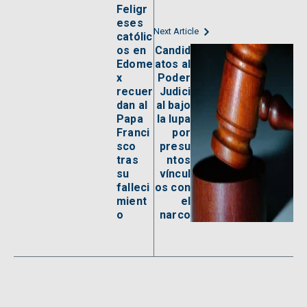
Feligr
eses
Next Article
católic
os en
Candid
Edome
atos al
x
Poder
recuer
Judici
dan al
al bajo
Papa
la lupa
Franci
por
sco
presu
tras
ntos
su
víncul
falleci
os con
mient
el
o
narco