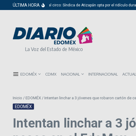
Saltar al contenido
ÚLTIMA HORA
Del cabildo al circo: Síndica de Atizapán opta por el ridículo durante
La Voz del Estado de México
EDOMÉX
CDMX
NACIONAL
INTERNACIONAL
ACTUA
Inicio
/
EDOMÉX
/
Intentan linchar a 3 jóvenes que robaron cartón de 
EDOMÉX
Intentan linchar a 3 