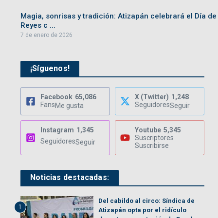
Magia, sonrisas y tradición: Atizapán celebrará el Día de
Reyes c ...
7 de enero de 2026
¡Síguenos!
Facebook
65,086
X (Twitter)
1,248
Fans
Seguidores
Me gusta
Seguir
Instagram
1,345
Youtube
5,345
Suscriptores
Seguidores
Seguir
Suscribirse
Noticias destacadas:
Del cabildo al circo: Síndica de
1
Atizapán opta por el ridículo