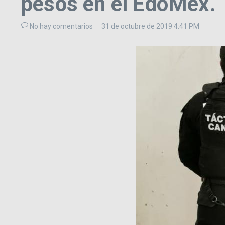
pesos en el EdoMex.
No hay comentarios
31 de octubre de 2019
4:41 PM