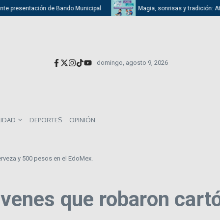
 presentación de Bando Municipal
Magia, sonrisas y tradición: Atizapán
domingo, agosto 9, 2026
LIDAD
DEPORTES
OPINIÓN
cerveza y 500 pesos en el EdoMex.
jóvenes que robaron cart