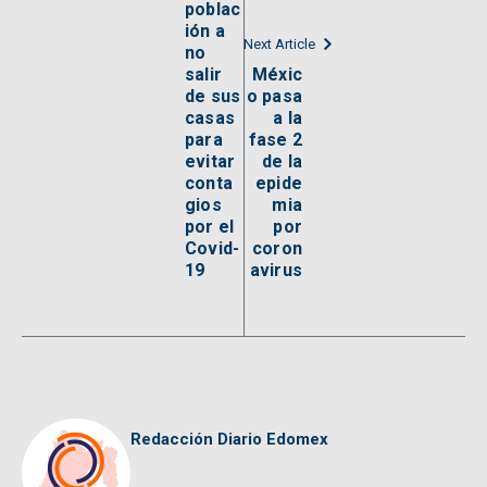
poblac
ión a
Next Article
no
salir
Méxic
de sus
o pasa
casas
a la
para
fase 2
evitar
de la
conta
epide
gios
mia
por el
por
Covid-
coron
19
avirus
Redacción Diario Edomex