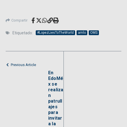
Compartir
Etiquetado:
#LopezLiesToTheWorld
amlo
OMS
Previous Article
En
EdoMé
x se
realiza
n
patrull
ajes
para
invitar
a la