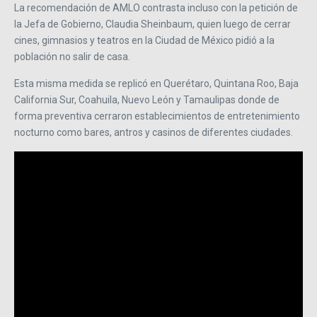
La recomendación de AMLO contrasta incluso con la petición de
la Jefa de Gobierno, Claudia Sheinbaum, quien luego de cerrar
cines, gimnasios y teatros en la Ciudad de México pidió a la
población no salir de casa.
Esta misma medida se replicó en Querétaro, Quintana Roo, Baja
California Sur, Coahuila, Nuevo León y Tamaulipas donde de
forma preventiva cerraron establecimientos de entretenimiento
nocturno como bares, antros y casinos de diferentes ciudades.