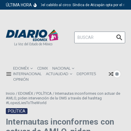
Saltar al contenido
ÚLTIMA HORA
Del cabildo al circo: Síndica de Atizapán opta por el ridí
Buscar:
La Voz del Estado de México
EDOMÉX
CDMX
NACIONAL
INTERNACIONAL
ACTUALIDAD
DEPORTES
OPINIÓN
Inicio
/
EDOMÉX
/
POLÍTICA
/
Internautas inconformes con actuar de
AMLO, piden intervención de la OMS a través del hashtag
#LopezLiesToTheWorld
POLÍTICA
Internautas inconformes con