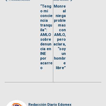
“Teng
Monre
o mi
al
concie
niega
ncia
proble
tranqu
mas
ila”:
con
AMLO
AMLO,
sobre
pero
denun
aclara,
cia en
“soy
INE
un
por
hombr
acarre
e
o
libre”
Redacción Diario Edomex