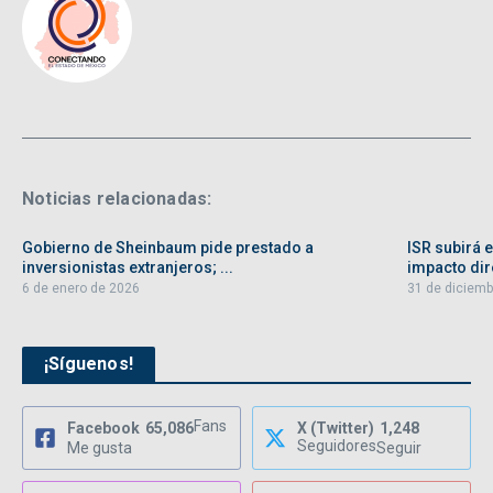
Noticias relacionadas:
Gobierno de Sheinbaum pide prestado a
ISR subirá 
inversionistas extranjeros; ...
impacto dire
6 de enero de 2026
31 de diciemb
¡Síguenos!
Fans
Facebook
65,086
X (Twitter)
1,248
Seguidores
Me gusta
Seguir