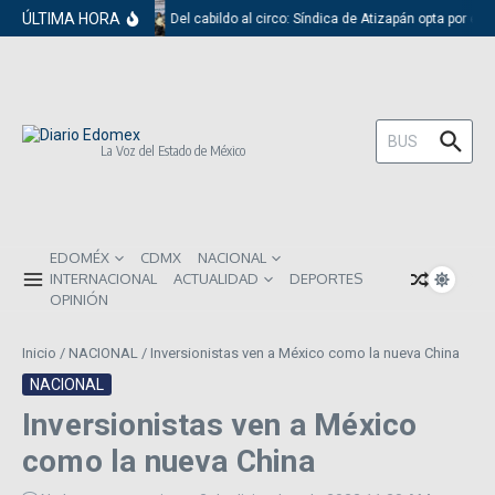
Saltar al contenido
ÚLTIMA HORA
Del cabildo al circo: Síndica de Atizapán opta por el 
Buscar:
La Voz del Estado de México
EDOMÉX
CDMX
NACIONAL
INTERNACIONAL
ACTUALIDAD
DEPORTES
OPINIÓN
Inicio
/
NACIONAL
/
Inversionistas ven a México como la nueva China
NACIONAL
Inversionistas ven a México
como la nueva China