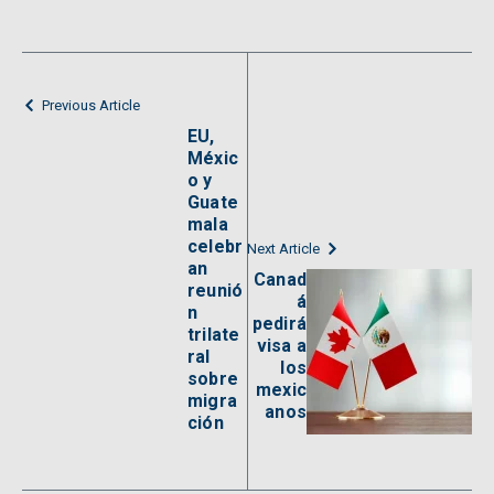
Previous Article
EU,
Méxic
o y
Guate
mala
celebr
Next Article
an
Canad
reunió
á
n
pedirá
trilate
visa a
ral
los
sobre
mexic
migra
anos
ción