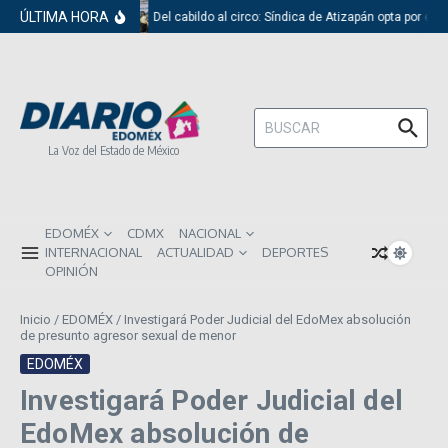
Saltar al contenido
ÚLTIMA HORA
Del cabildo al circo: Síndica de Atizapán opta por el 
Buscar:
La Voz del Estado de México
EDOMÉX
CDMX
NACIONAL
INTERNACIONAL
ACTUALIDAD
DEPORTES
OPINIÓN
Inicio
/
EDOMÉX
/
Investigará Poder Judicial del EdoMex absolución
de presunto agresor sexual de menor
EDOMÉX
Investigará Poder Judicial del
EdoMex absolución de