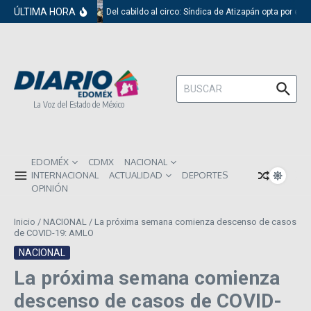
Saltar al contenido
ÚLTIMA HORA
Del cabildo al circo: Síndica de Atizapán opta por el r
Buscar:
La Voz del Estado de México
EDOMÉX
CDMX
NACIONAL
INTERNACIONAL
ACTUALIDAD
DEPORTES
OPINIÓN
Inicio
/
NACIONAL
/
La próxima semana comienza descenso de casos
de COVID-19: AMLO
NACIONAL
La próxima semana comienza
descenso de casos de COVID-