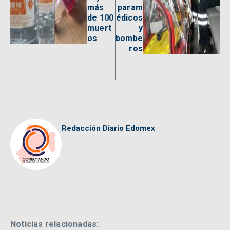
más
param
de 100
édicos
muert
y
os
bombe
ros
Redacción Diario Edomex
Noticias relacionadas: