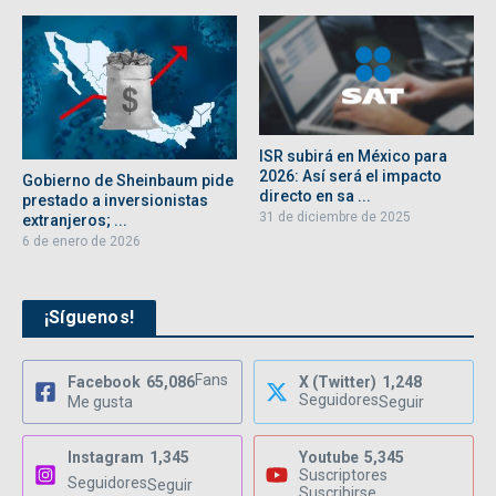
ISR subirá en México para
2026: Así será el impacto
Gobierno de Sheinbaum pide
directo en sa ...
prestado a inversionistas
31 de diciembre de 2025
extranjeros; ...
6 de enero de 2026
¡Síguenos!
Fans
Facebook
65,086
X (Twitter)
1,248
Seguidores
Me gusta
Seguir
Instagram
1,345
Youtube
5,345
Suscriptores
Seguidores
Seguir
Suscribirse