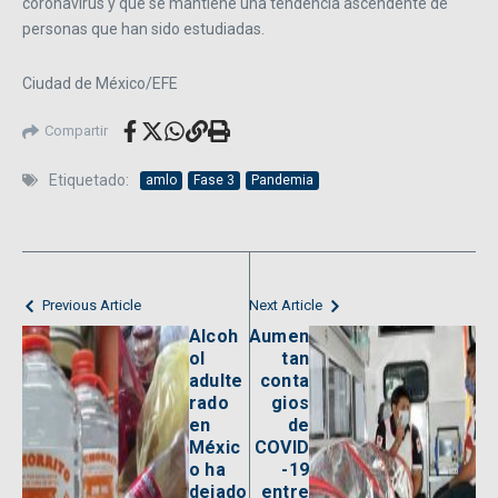
coronavirus y que se mantiene una tendencia ascendente de
personas que han sido estudiadas.
Ciudad de México/EFE
Compartir
Etiquetado:
amlo
Fase 3
Pandemia
Previous Article
Next Article
Alcoh
Aumen
ol
tan
adulte
conta
rado
gios
en
de
Méxic
COVID
o ha
-19
dejado
entre