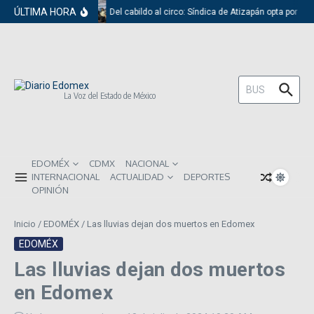
Saltar al contenido
ÚLTIMA HORA
Del cabildo al circo: Síndica de Atizapán opta por el 
Buscar:
La Voz del Estado de México
EDOMÉX
CDMX
NACIONAL
INTERNACIONAL
ACTUALIDAD
DEPORTES
OPINIÓN
Inicio
/
EDOMÉX
/
Las lluvias dejan dos muertos en Edomex
EDOMÉX
Las lluvias dejan dos muertos
en Edomex