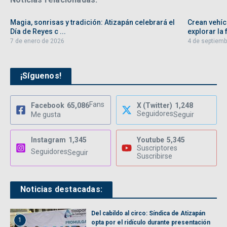
Magia, sonrisas y tradición: Atizapán celebrará el
Crean vehíc
Día de Reyes c ...
explorar la f
7 de enero de 2026
4 de septiemb
¡Síguenos!
Fans
Facebook
65,086
X (Twitter)
1,248
Seguidores
Me gusta
Seguir
Instagram
1,345
Youtube
5,345
Suscriptores
Seguidores
Seguir
Suscribirse
Noticias destacadas:
Del cabildo al circo: Síndica de Atizapán
1
opta por el ridículo durante presentación