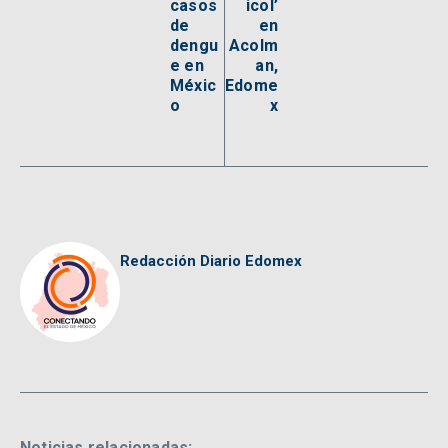
casos
icol’
de
en
dengu
Acolm
e en
an,
Méxic
Edome
o
x
Redacción Diario Edomex
Noticias relacionadas: