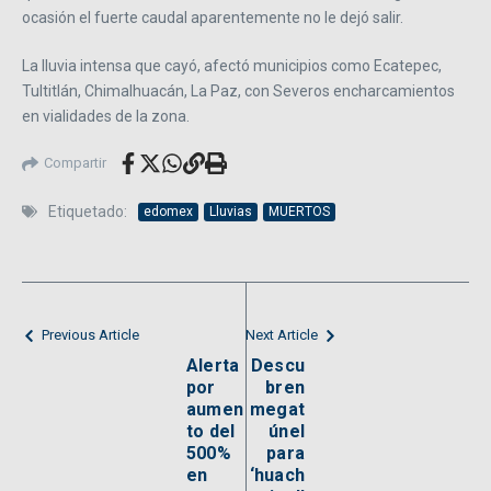
ocasión el fuerte caudal aparentemente no le dejó salir.
La lluvia intensa que cayó, afectó municipios como Ecatepec,
Tultitlán, Chimalhuacán, La Paz, con Severos encharcamientos
en vialidades de la zona.
Compartir
Etiquetado:
edomex
Lluvias
MUERTOS
Previous Article
Next Article
Alerta
Descu
por
bren
aumen
megat
to del
únel
500%
para
en
‘huach