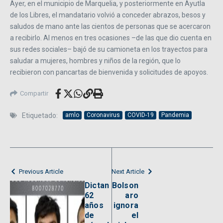
Ayer, en el municipio de Marquelia, y posteriormente en ­Ayutla
de los Libres, el mandatario volvió a conceder abrazos, besos y
saludos de mano ante las cientos de personas que se acercaron
a recibirlo. Al menos en tres ocasiones –de las que dio cuenta en
sus redes sociales– bajó de su camioneta en los trayectos para
saludar a mujeres, hombres y niños de la región, que lo
recibieron con pancartas de bienvenida y solicitudes de apoyos.
Compartir
Etiquetado:
amlo
Coronavirus
COVID-19
Pandemia
Previous Article
Next Article
Dictan
Bolson
62
aro
años
ignora
de
el