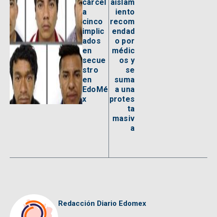
cárcel
aislam
a
iento
cinco
recom
implic
endad
ados
o por
en
médic
secue
os y
stro
se
en
suma
EdoMé
a una
x
protes
ta
masiv
a
Redacción Diario Edomex