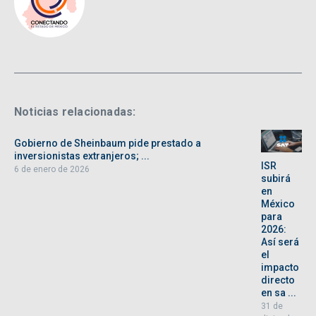
Noticias relacionadas:
Gobierno de Sheinbaum pide prestado a
inversionistas extranjeros; ...
ISR
6 de enero de 2026
subirá
en
México
para
2026:
Así será
el
impacto
directo
en sa ...
31 de