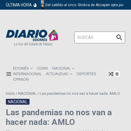
Saltar al contenido
ÚLTIMA HORA
Del cabildo al circo: Síndica de Atizapán opta por el 
Buscar:
La Voz del Estado de México
EDOMÉX
CDMX
NACIONAL
INTERNACIONAL
ACTUALIDAD
DEPORTES
OPINIÓN
Inicio
/
NACIONAL
/
Las pandemias no nos van a hacer nada: AMLO
NACIONAL
Las pandemias no nos van a
hacer nada: AMLO