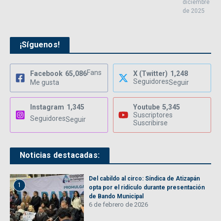
diciembre
de 2025
¡Síguenos!
Fans
Facebook
65,086
X (Twitter)
1,248
Seguidores
Me gusta
Seguir
Instagram
1,345
Youtube
5,345
Suscriptores
Seguidores
Seguir
Suscribirse
Noticias destacadas:
Del cabildo al circo: Síndica de Atizapán
1
opta por el ridículo durante presentación
de Bando Municipal
6 de febrero de 2026