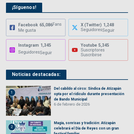
¡Síguenos!
Fans
Facebook
65,086
X (Twitter)
1,248
Seguidores
Me gusta
Seguir
Instagram
1,345
Youtube
5,345
Suscriptores
Seguidores
Seguir
Suscribirse
Noticias destacadas:
Del cabildo al circo: Síndica de Atizapán
1
opta por el ridículo durante presentación
de Bando Municipal
6 de febrero de 2026
Magia, sonrisas y tradición: Atizapán
2
celebrará el Día de Reyes con un gran
festival familiar