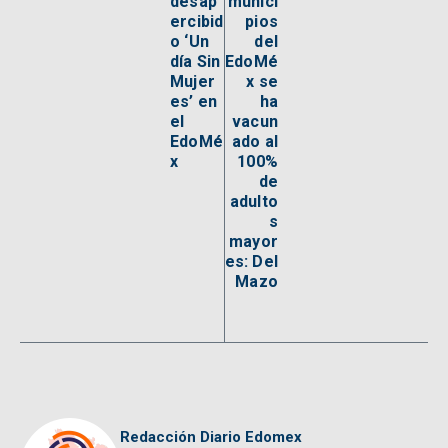
desap
munici
ercibid
pios
o ‘Un
del
día Sin
EdoMé
Mujer
x se
es’ en
ha
el
vacun
EdoMé
ado al
x
100%
de
adulto
s
mayor
es: Del
Mazo
Redacción Diario Edomex