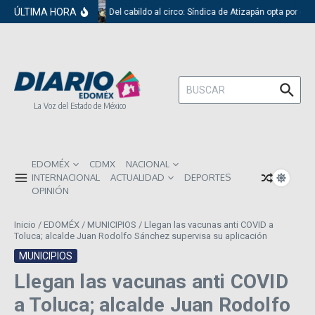
Saltar al contenido
ÚLTIMA HORA
Del cabildo al circo: Síndica de Atizapán opta por el 
Buscar:
La Voz del Estado de México
EDOMÉX
CDMX
NACIONAL
INTERNACIONAL
ACTUALIDAD
DEPORTES
OPINIÓN
Inicio
/
EDOMÉX
/
MUNICIPIOS
/
Llegan las vacunas anti COVID a
Toluca; alcalde Juan Rodolfo Sánchez supervisa su aplicación
MUNICIPIOS
Llegan las vacunas anti COVID
a Toluca; alcalde Juan Rodolfo