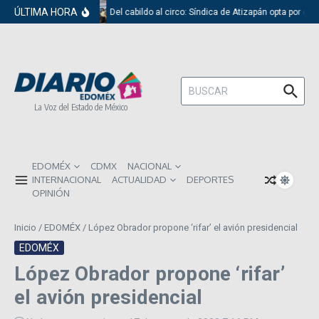
Saltar al contenido
ÚLTIMA HORA
Del cabildo al circo: Síndica de Atizapán opta por el 
Buscar:
La Voz del Estado de México
EDOMÉX
CDMX
NACIONAL
INTERNACIONAL
ACTUALIDAD
DEPORTES
OPINIÓN
Inicio
/
EDOMÉX
/
López Obrador propone ‘rifar’ el avión presidencial
EDOMÉX
López Obrador propone ‘rifar’
el avión presidencial