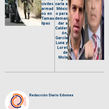
civiles
saría a
armad
Méxic
os en
o para
Tamau
deman
lipas
dar a
Calder
ón,
García
Luna y
Loret
de
Mola
Redacción Diario Edomex