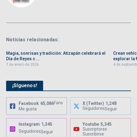
Noticias relacionadas:
Magia, sonrisas y tradición: Atizapán celebrará el
Crean vehíc
Día de Reyes c ...
explorar la f
7 de enero de 2026
4 de septiemb
¡Síguenos!
Fans
Facebook
65,086
X (Twitter)
1,248
Seguidores
Me gusta
Seguir
Instagram
1,345
Youtube
5,345
Suscriptores
Seguidores
Seguir
Suscribirse