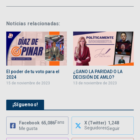
Noticias relacionadas:
El poder de tu voto para el
¿GANO LA PARIDAD O LA
2024
DECISIÓN DE AMLO?
15 de noviembre de 2023
13 de noviembre de 2023
¡Síguenos!
Fans
Facebook
65,086
X (Twitter)
1,248
Seguidores
Me gusta
Seguir