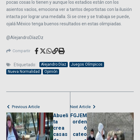
pocas cosas lo tienen y aunque los estadios están con los
asientos vacíos, emociona ver a tantos deportistas con la ilusión
intacta por lograr una medalla. Si se cree y se trabaja se puede,
ojalá México tenga buenos resultados en estas olimpiadas.
@AlejandroDíazDz
Compartir
Etiquetado:
Alejandro Díaz
Juegos Olímpicos
Nueva Normalidad
Opinión
Previous Article
Next Article
Abueli
FGJEM
ta
orden
crea
ó
casas
cateo