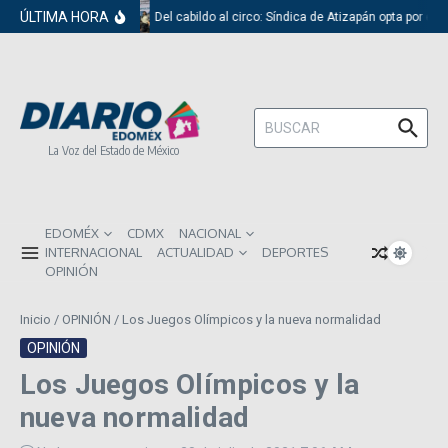
Saltar al contenido
ÚLTIMA HORA
Del cabildo al circo: Síndica de Atizapán opta por el 
Buscar:
La Voz del Estado de México
EDOMÉX
CDMX
NACIONAL
INTERNACIONAL
ACTUALIDAD
DEPORTES
OPINIÓN
Inicio
/
OPINIÓN
/
Los Juegos Olímpicos y la nueva normalidad
OPINIÓN
Los Juegos Olímpicos y la
nueva normalidad