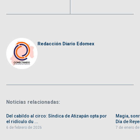
Redacción Diario Edomex
Noticias relacionadas:
Del cabildo al circo: Síndica de Atizapán opta por
Magia, sonri
el ridículo du ...
Día de Reyes
6 de febrero de 2026
7 de enero de