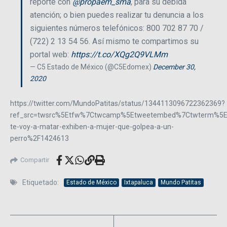
reporte con
@propaem_sma
, para su debida
atención; o bien puedes realizar tu denuncia a los
siguientes números telefónicos: 800 702 87 70 /
(722) 2 13 54 56. Así mismo te compartimos su
portal web:
https://t.co/XQg2Q9VLMm
— C5 Estado de México (@C5Edomex)
December 30,
2020
https://twitter.com/MundoPatitas/status/1344113096722362369?
ref_src=twsrc%5Etfw%7Ctwcamp%5Etweetembed%7Ctwterm%5E1
te-voy-a-matar-exhiben-a-mujer-que-golpea-a-un-
perro%2F1424613
Compartir
Etiquetado:
Estado de México
Ixtapaluca
Mundo Patitas