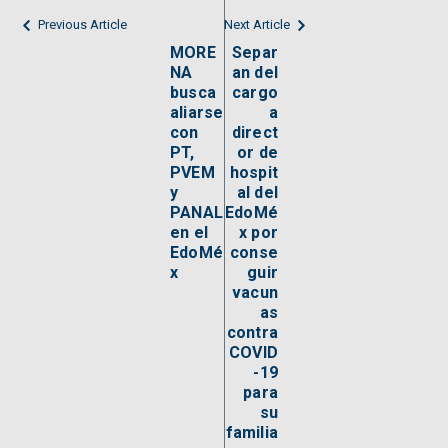
Previous Article
Next Article
MORE
Separ
NA
an del
busca
cargo
aliarse
a
con
direct
PT,
or de
PVEM
hospit
y
al del
PANAL
EdoMé
en el
x por
EdoMé
conse
x
guir
vacun
as
contra
COVID
-19
para
su
familia