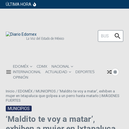
en los próximos 30 días
Saltar al contenido
ÚLTIMA HORA
Gobierno de Sheinbaum pide prestado a
inversionistas extranjeros; emite nueva
deuda externa
ISR subirá en México para 2026: Así será
el impacto directo en salarios y precios
Año Nuevo 2026: Los propósitos más
comunes entre los mexicanos
Buscar:
La Voz del Estado de México
EDOMÉX
CDMX
NACIONAL
INTERNACIONAL
ACTUALIDAD
DEPORTES
OPINIÓN
Inicio
/
EDOMÉX
/
MUNICIPIOS
/
‘Maldito te voy a matar’, exhiben a
mujer en Ixtapaluca que golpea a un perro hasta matarlo | IMÁGENES
FUERTES
MUNICIPIOS
‘Maldito te voy a matar’,
exhiben a mujer en Ixtapaluca