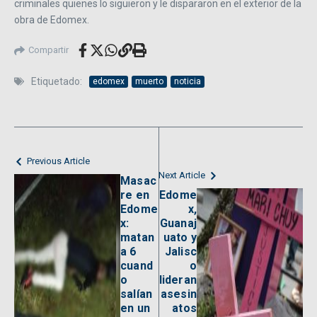
criminales quienes lo siguieron y le dispararon en el exterior de la
obra de Edomex.
Compartir
Etiquetado:
edomex
muerto
noticia
Previous Article
Next Article
Masac
re en
Edome
Edome
x,
x:
Guanaj
matan
uato y
a 6
Jalisc
cuand
o
o
lideran
salían
asesin
en un
atos