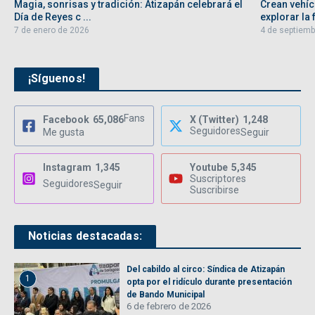
Magia, sonrisas y tradición: Atizapán celebrará el
Crean vehíc
Día de Reyes c ...
explorar la f
7 de enero de 2026
4 de septiemb
¡Síguenos!
Fans
Facebook
65,086
X (Twitter)
1,248
Seguidores
Me gusta
Seguir
Instagram
1,345
Youtube
5,345
Suscriptores
Seguidores
Seguir
Suscribirse
Noticias destacadas:
Del cabildo al circo: Síndica de Atizapán
1
opta por el ridículo durante presentación
de Bando Municipal
6 de febrero de 2026