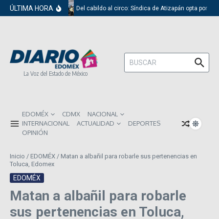
Saltar al contenido
ÚLTIMA HORA
Del cabildo al circo: Síndica de Atizapán opta por el 
Buscar:
La Voz del Estado de México
EDOMÉX
CDMX
NACIONAL
INTERNACIONAL
ACTUALIDAD
DEPORTES
OPINIÓN
Inicio
/
EDOMÉX
/
Matan a albañil para robarle sus pertenencias en
Toluca, Edomex
EDOMÉX
Matan a albañil para robarle
sus pertenencias en Toluca,