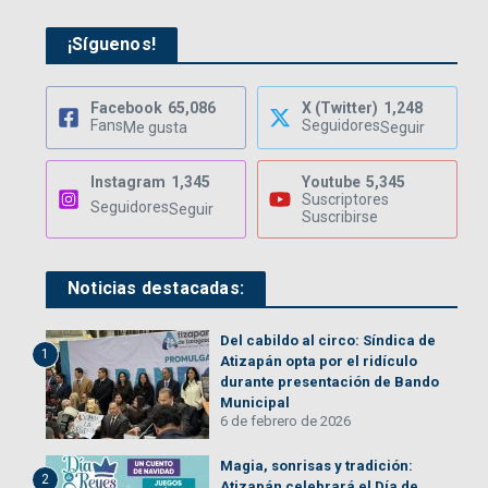
¡Síguenos!
Facebook
65,086
X (Twitter)
1,248
Fans
Seguidores
Me gusta
Seguir
Instagram
1,345
Youtube
5,345
Suscriptores
Seguidores
Seguir
Suscribirse
Noticias destacadas:
Del cabildo al circo: Síndica de
1
Atizapán opta por el ridículo
durante presentación de Bando
Municipal
6 de febrero de 2026
Magia, sonrisas y tradición:
2
Atizapán celebrará el Día de