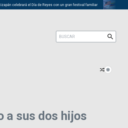
brará el Día de Reyes con un gran festival familiar
Trump descarta e
Buscar:
o a sus dos hijos