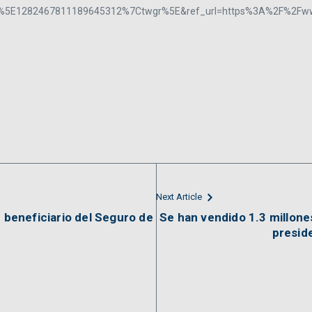
E1282467811189645312%7Ctwgr%5E&ref_url=https%3A%2F%2Fwww.
Next Article
r beneficiario del Seguro de
Se han vendido 1.3 millones
presid