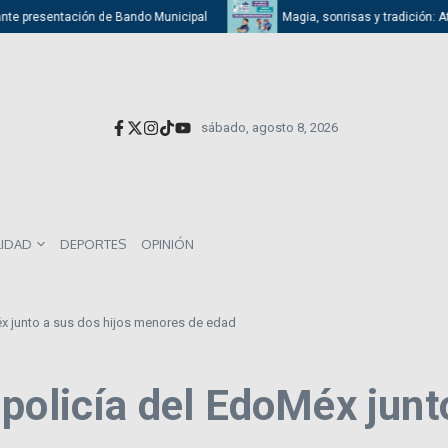
ntación de Bando Municipal
Magia, sonrisas y tradición: Atizapán cele
sábado, agosto 8, 2026
LIDAD
DEPORTES
OPINIÓN
éx junto a sus dos hijos menores de edad
policía del EdoMéx junt