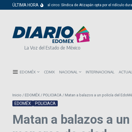
Saltar al contenido
ÚLTIMA HORA
Del cabildo al circo: Síndica de Atizapán opta por el ridículo durante prese
La Voz del Estado de México
EDOMÉX
CDMX
NACIONAL
INTERNACIONAL
ACTUA
Inicio
/
EDOMÉX
/
POLICIACA
/
Matan a balazos a un policía del EdoM
EDOMÉX
POLICIACA
Matan a balazos a un 