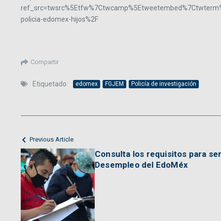
ref_src=twsrc%5Etfw%7Ctwcamp%5Etweetembed%7Ctwterm%5
policia-edomex-hijos%2F
Compartir
Etiquetado:
edomex
FGJEM
Policía de investigación
Previous Article
Consulta los requisitos para se
Desempleo del EdoMéx