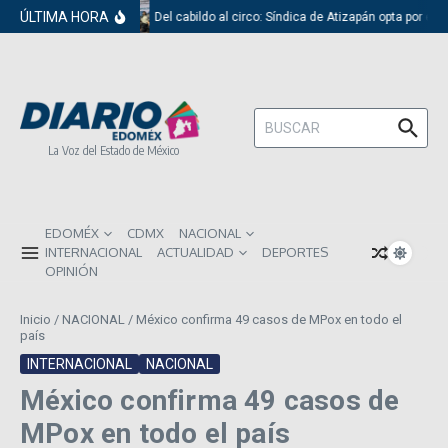
Saltar al contenido
ÚLTIMA HORA
Del cabildo al circo: Síndica de Atizapán opta por el 
Buscar:
La Voz del Estado de México
EDOMÉX
CDMX
NACIONAL
INTERNACIONAL
ACTUALIDAD
DEPORTES
OPINIÓN
Inicio
/
NACIONAL
/
México confirma 49 casos de MPox en todo el
país
INTERNACIONAL
NACIONAL
México confirma 49 casos de
MPox en todo el país