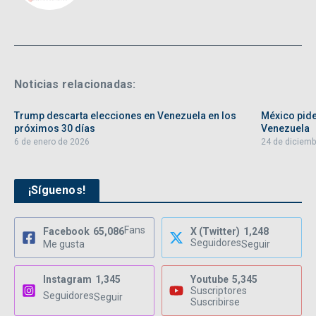
Noticias relacionadas:
Trump descarta elecciones en Venezuela en los
México pide
próximos 30 días
Venezuela
6 de enero de 2026
24 de diciemb
¡Síguenos!
Fans
Facebook
65,086
X (Twitter)
1,248
Seguidores
Me gusta
Seguir
Instagram
1,345
Youtube
5,345
Suscriptores
Seguidores
Seguir
Suscribirse