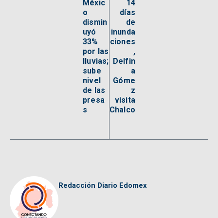
Méxic
14
o
días
dismin
de
uyó
inunda
33%
ciones
por las
,
lluvias;
Delfin
sube
a
nivel
Góme
de las
z
presa
visita
s
Chalco
Redacción Diario Edomex