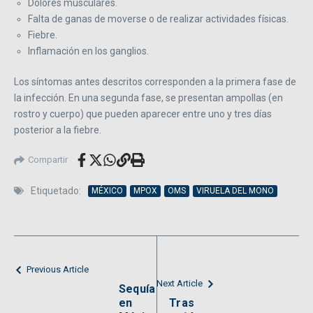
Dolores musculares.
Falta de ganas de moverse o de realizar actividades físicas.
Fiebre.
Inflamación en los ganglios.
Los síntomas antes descritos corresponden a la primera fase de
la infección. En una segunda fase, se presentan ampollas (en
rostro y cuerpo) que pueden aparecer entre uno y tres días
posterior a la fiebre.
Compartir
Etiquetado:
MÉXICO
MPOX
OMS
VIRUELA DEL MONO
Previous Article
Next Article
Sequía
en
Tras