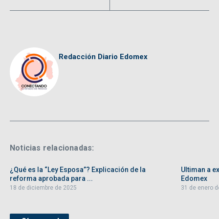
Redacción Diario Edomex
Noticias relacionadas:
¿Qué es la “Ley Esposa”? Explicación de la
Ultiman a ex
reforma aprobada para ...
Edomex
18 de diciembre de 2025
31 de enero d