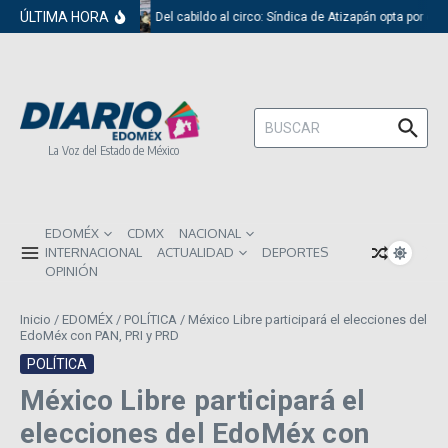
Saltar al contenido
ÚLTIMA HORA
Del cabildo al circo: Síndica de Atizapán opta por el 
Buscar:
La Voz del Estado de México
EDOMÉX
CDMX
NACIONAL
INTERNACIONAL
ACTUALIDAD
DEPORTES
OPINIÓN
Inicio
/
EDOMÉX
/
POLÍTICA
/
México Libre participará el elecciones del
EdoMéx con PAN, PRI y PRD
POLÍTICA
México Libre participará el
elecciones del EdoMéx con