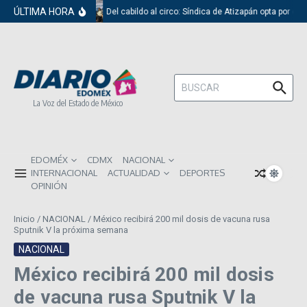
Saltar al contenido
ÚLTIMA HORA
Del cabildo al circo: Síndica de Atizapán opta por el 
Buscar:
La Voz del Estado de México
EDOMÉX
CDMX
NACIONAL
INTERNACIONAL
ACTUALIDAD
DEPORTES
OPINIÓN
Inicio
/
NACIONAL
/
México recibirá 200 mil dosis de vacuna rusa
Sputnik V la próxima semana
NACIONAL
México recibirá 200 mil dosis
de vacuna rusa Sputnik V la