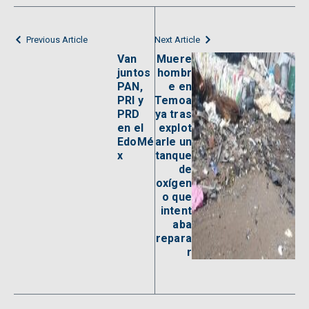
Previous Article
Next Article
Van
Muere
juntos
hombr
PAN,
e en
PRI y
Temoa
PRD
ya tras
en el
explot
EdoMé
arle un
x
tanque
de
oxígen
o que
intent
aba
repara
r