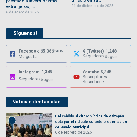
prestado a inversionistas
31 de diciembre de 2025
extranjeros; ...
6 de enero de 2026
¡Síguenos!
Fans
Facebook
65,086
X (Twitter)
1,248
Seguidores
Me gusta
Seguir
Instagram
1,345
Youtube
5,345
Suscriptores
Seguidores
Seguir
Suscribirse
Noticias destacadas:
Del cabildo al circo: Síndica de Atizapán
1
opta por el ridículo durante presentación
de Bando Municipal
6 de febrero de 2026