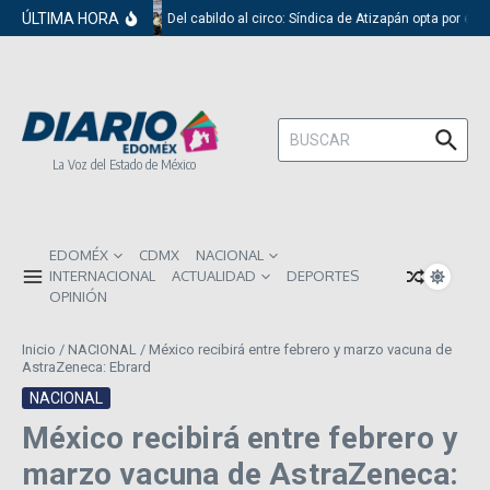
Saltar al contenido
ÚLTIMA HORA
Del cabildo al circo: Síndica de Atizapán opta por el 
Buscar:
La Voz del Estado de México
EDOMÉX
CDMX
NACIONAL
INTERNACIONAL
ACTUALIDAD
DEPORTES
OPINIÓN
Inicio
/
NACIONAL
/
México recibirá entre febrero y marzo vacuna de
AstraZeneca: Ebrard
NACIONAL
México recibirá entre febrero y
marzo vacuna de AstraZeneca: