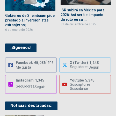
ISR subirá en México para
2026: Así será el impacto
Gobierno de Sheinbaum pide
directo en sa ...
prestado a inversionistas
31 de diciembre de 2025
extranjeros; ...
6 de enero de 2026
¡Síguenos!
Fans
Facebook
65,086
X (Twitter)
1,248
Seguidores
Me gusta
Seguir
Instagram
1,345
Youtube
5,345
Suscriptores
Seguidores
Seguir
Suscribirse
Noticias destacadas: