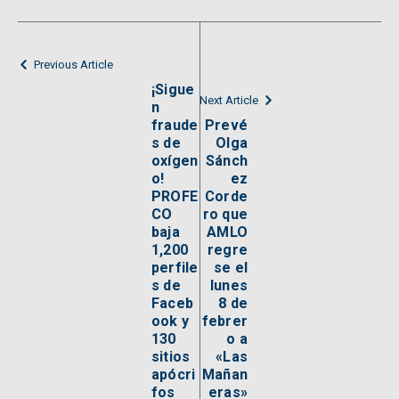
Previous Article
¡Sigue
Next Article
n
fraude
Prevé
s de
Olga
oxígen
Sánch
o!
ez
PROFE
Corde
CO
ro que
baja
AMLO
1,200
regre
perfile
se el
s de
lunes
Faceb
8 de
ook y
febrer
130
o a
sitios
«Las
apócri
Mañan
fos
eras»