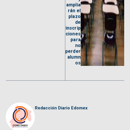
amplia
rán el
plazo
de
inscrip
ciones
para
no
perder
alumn
os
Redacción Diario Edomex