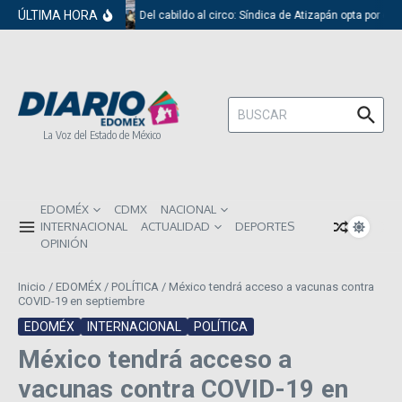
Saltar al contenido
ÚLTIMA HORA
Del cabildo al circo: Síndica de Atizapán opta por el 
Buscar:
La Voz del Estado de México
EDOMÉX
CDMX
NACIONAL
INTERNACIONAL
ACTUALIDAD
DEPORTES
OPINIÓN
Inicio
/
EDOMÉX
/
POLÍTICA
/
México tendrá acceso a vacunas contra
COVID-19 en septiembre
EDOMÉX
INTERNACIONAL
POLÍTICA
México tendrá acceso a
vacunas contra COVID-19 en