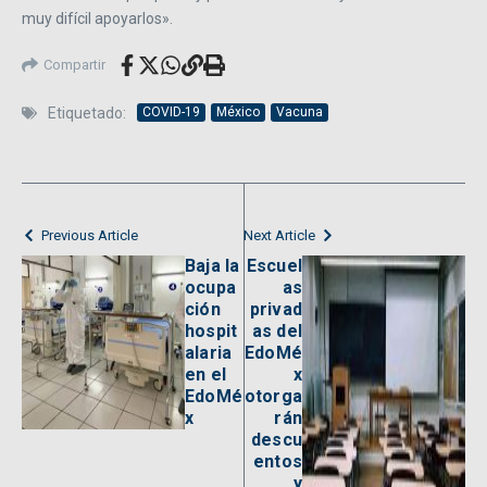
muy difícil apoyarlos».
Compartir
Etiquetado:
COVID-19
México
Vacuna
Previous Article
Next Article
Baja la
Escuel
ocupa
as
ción
privad
hospit
as del
alaria
EdoMé
en el
x
EdoMé
otorga
x
rán
descu
entos
y