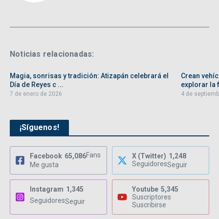
Noticias relacionadas:
Magia, sonrisas y tradición: Atizapán celebrará el
Crean vehíc
Día de Reyes c ...
explorar la f
7 de enero de 2026
4 de septiemb
¡Síguenos!
Fans
Facebook
65,086
X (Twitter)
1,248
Seguidores
Me gusta
Seguir
Instagram
1,345
Youtube
5,345
Suscriptores
Seguidores
Seguir
Suscribirse