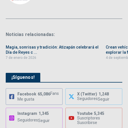
Noticias relacionadas:
Magia, sonrisas y tradición: Atizapán celebrará el
Crean vehíc
Día de Reyes c ...
explorar la f
7 de enero de 2026
4 de septiemb
¡Síguenos!
Fans
Facebook
65,086
X (Twitter)
1,248
Seguidores
Me gusta
Seguir
Instagram
1,345
Youtube
5,345
Suscriptores
Seguidores
Seguir
Suscribirse