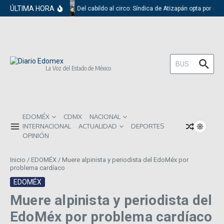
Saltar al contenido
ÚLTIMA HORA
Del cabildo al circo: Síndica de Atizapán opta por el 
Buscar:
La Voz del Estado de México
EDOMÉX
CDMX
NACIONAL
INTERNACIONAL
ACTUALIDAD
DEPORTES
OPINIÓN
Inicio
/
EDOMÉX
/
Muere alpinista y periodista del EdoMéx por
problema cardíaco
EDOMÉX
Muere alpinista y periodista del
EdoMéx por problema cardíaco