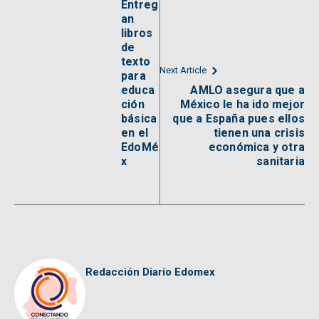
Entreg
an
libros
de
texto
Next Article
para
educa
AMLO asegura que a
ción
México le ha ido mejor
básica
que a España pues ellos
en el
tienen una crisis
EdoMé
económica y otra
x
sanitaria
Redacción Diario Edomex