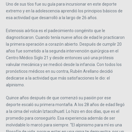
Uno de sus tíos fue su guía para incursionar en este deporte
extremo y en la adolescencia aprendió los principios básicos de
esa actividad que desarrolló a la largo de 26 años.
Estenosis aórtica es el padecimiento congénito que le
diagnosticaron. Cuando tenía nueve años de edad le practicaron
la primera operación a corazón abierto. Después de cumplir 20
años fue sometido a la segunda intervención quirúrgica en el
Centro Médico Siglo 21 y desde entonces usó una prótesis
valvular mecánica y se medicó desde la infancia. Con todos los
pronósticos médicos en su contra, Rubén Arellano decidió
dedicarse a la actividad que más satisfacciones le dio: el
alpinismo.
Quince años después de que comenzó su pasión por ese
deporte escaló su primera montaña. A los 28 años de edad llegó
a la cima del volcán Iztaccíhuatl. Lo hizo en dos días, que es el
promedio para conseguirlo. Esa experiencia además de ser
inolvidable lo marcó para siempre. “El alpinismo para mí es una
filosofía de vida, porque estar en una cima te demuestra, por un