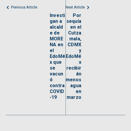
Previous Article
Next Article
Investi
Por
gan a
sequía
alcald
en el
e de
Cutza
MORE
mala,
NA en
CDMX
el
y
EdoMé
EdoMé
x que
x
se
recibir
vacun
án
ó
menos
contra
agua
COVID
en
-19
marzo