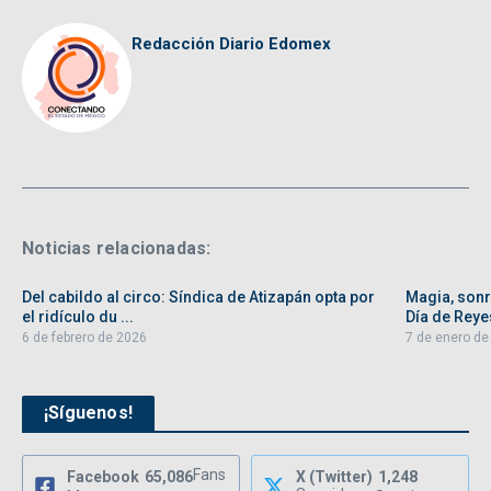
Redacción Diario Edomex
Noticias relacionadas:
Del cabildo al circo: Síndica de Atizapán opta por
Magia, sonri
el ridículo du ...
Día de Reyes
6 de febrero de 2026
7 de enero de
¡Síguenos!
Fans
Facebook
65,086
X (Twitter)
1,248