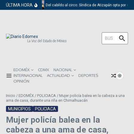
Saltar al contenido
ÚLTIMA HORA
Del cabildo al circo: Síndica de Atizapán opta por el 
Buscar:
La Voz del Estado de México
EDOMÉX
CDMX
NACIONAL
INTERNACIONAL
ACTUALIDAD
DEPORTES
OPINIÓN
Inicio
/
EDOMÉX
/
POLICIACA
/
Mujer policía balea en la cabeza a una
ama de casa, durante una riña en Chimalhuacán
MUNICIPIOS
POLICIACA
Mujer policía balea en la
cabeza a una ama de casa,