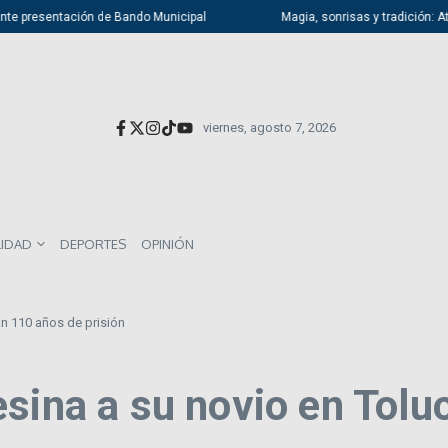
presentación de Bando Municipal
Magia, sonrisas y tradición: Atizapán
viernes, agosto 7, 2026
LIDAD
DEPORTES
OPINIÓN
an 110 años de prisión
sina a su novio en Tolu