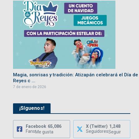
Magia, sonrisas y tradición: Atizapán celebrará el Día de
Reyes c ...
7 de enero de 2026
¡Síguenos!
Facebook
65,086
X (Twitter)
1,248
Fans
Seguidores
Me gusta
Seguir