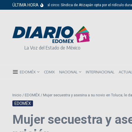
Saltar al contenido
ÚLTIMA HORA
Del cabildo al circo: Síndica de Atizapán opta por el ridículo durante 
La Voz del Estado de México
EDOMÉX
CDMX
NACIONAL
INTERNACIONAL
ACTUA
Inicio
/
EDOMÉX
/
Mujer secuestra y asesina a su novio en Toluca; le d
EDOMÉX
Mujer secuestra y ase