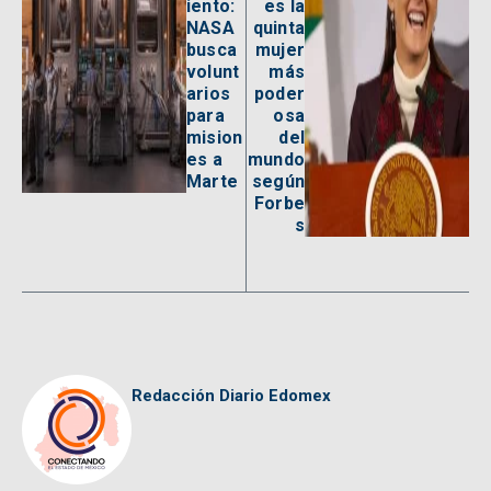
iento:
es la
NASA
quinta
busca
mujer
volunt
más
arios
poder
para
osa
mision
del
es a
mundo
Marte
según
Forbe
s
Redacción Diario Edomex