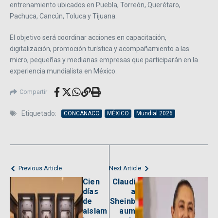
entrenamiento ubicados en Puebla, Torreón, Querétaro,
Pachuca, Cancún, Toluca y Tijuana.
El objetivo será coordinar acciones en capacitación,
digitalización, promoción turística y acompañamiento a las
micro, pequeñas y medianas empresas que participarán en la
experiencia mundialista en México.
Compartir
Etiquetado:
CONCANACO
MÉXICO
Mundial 2026
Previous Article
Next Article
Cien
Claudi
días
a
de
Sheinb
aislam
aum