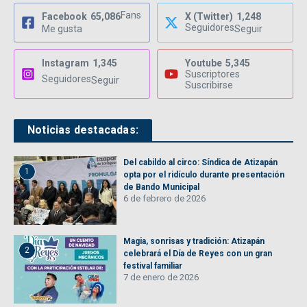
Fans
Facebook
65,086
X (Twitter)
1,248
Seguidores
Me gusta
Seguir
Instagram
1,345
Youtube
5,345
Suscriptores
Seguidores
Seguir
Suscribirse
Noticias destacadas:
Del cabildo al circo: Síndica de Atizapán
1
opta por el ridículo durante presentación
de Bando Municipal
6 de febrero de 2026
Magia, sonrisas y tradición: Atizapán
2
celebrará el Día de Reyes con un gran
festival familiar
7 de enero de 2026