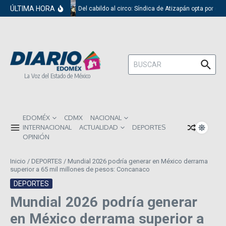
Saltar al contenido
ÚLTIMA HORA
Del cabildo al circo: Síndica de Atizapán opta por el 
Buscar:
La Voz del Estado de México
EDOMÉX
CDMX
NACIONAL
INTERNACIONAL
ACTUALIDAD
DEPORTES
OPINIÓN
Inicio
/
DEPORTES
/
Mundial 2026 podría generar en México derrama
superior a 65 mil millones de pesos: Concanaco
DEPORTES
Mundial 2026 podría generar
en México derrama superior a